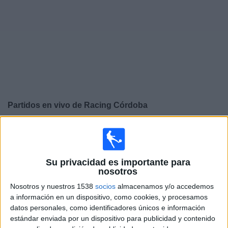
Widget
Partidos en vivo de
Racing Córdoba
Domingo, 09-08-2026
15:00
Primera Nacional Argentina
Su privacidad es importante para
nosotros
Nosotros y nuestros 1538
socios
almacenamos y/o accedemos
Racing Córdoba
a información en un dispositivo, como cookies, y procesamos
San Miguel
datos personales, como identificadores únicos e información
estándar enviada por un dispositivo para publicidad y contenido