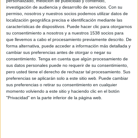
personalizado, medición de publicidad y contenido,
LPF Play
investigación de audiencia y desarrollo de servicios.
Con su
permiso, nosotros y nuestros socios podemos utilizar datos de
Domingo, 16-08-2026
localización geográfica precisa e identificación mediante las
características de dispositivos. Puede hacer clic para otorgarnos
16:00
Primera Nacional Argentina
su consentimiento a nosotros y a nuestros 1538 socios para
que llevemos a cabo el procesamiento previamente descrito. De
forma alternativa, puede acceder a información más detallada y
cambiar sus preferencias antes de otorgar o negar su
Racing Córdoba
consentimiento.
Tenga en cuenta que algún procesamiento de
San Martín SJ
sus datos personales puede no requerir de su consentimiento,
pero usted tiene el derecho de rechazar tal procesamiento. Sus
preferencias se aplicarán solo a este sitio web. Puede cambiar
sus preferencias o retirar su consentimiento en cualquier
LPF Play
momento volviendo a este sitio y haciendo clic en el botón
"Privacidad" en la parte inferior de la página web.
Sábado, 22-08-2026
16:00
Primera Nacional Argentina