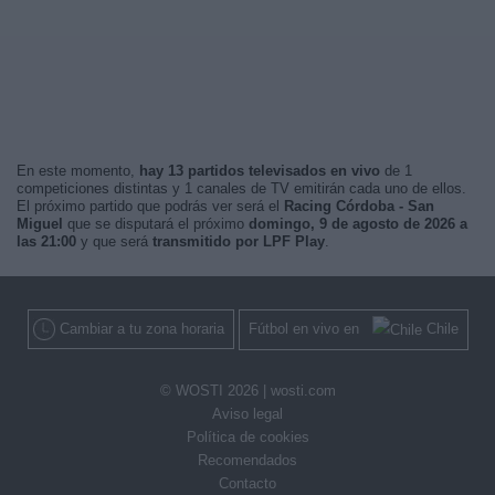
En este momento,
hay 13 partidos televisados en vivo
de 1
competiciones distintas y 1 canales de TV emitirán cada uno de ellos.
El próximo partido que podrás ver será el
Racing Córdoba - San
Miguel
que se disputará el próximo
domingo, 9 de agosto de 2026 a
las 21:00
y que será
transmitido por LPF Play
.
Cambiar a tu zona horaria
Fútbol en vivo en
Chile
© WOSTI 2026 |
wosti.com
Aviso legal
Política de cookies
Recomendados
Contacto