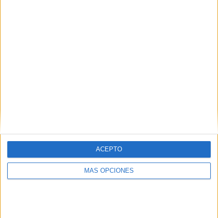
DE PAGO
GRATUÍTO
14 partidos en local
45,16%
17 partidos de visitante
54,84%
TOTAL
MÁXIMO
TOTAL
3
2
23
COMPETICIONES
VS Ferro Carril
RIVALES
Oeste
RANKING POR EQUIPOS
Ferro Carril Oeste
2 (6,45%)
ACEPTO
Acassuso
2 (6,45%)
San Telmo
2 (6,45%)
MÁS OPCIONES
Estudiantes BA
2 (6,45%)
CA Mitre
2 (6,45%)
Ver ranking completo