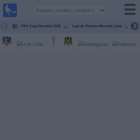
Fútbol
en Vivo
Chile
FIFA Copa Mundial 2026
Liga de Primera Mercado Libre
Cop
Guía de
Partidos
Televisados
Próximos
Partidos
Equipos
Competiciones
Canales
TV
Noticias