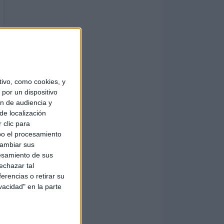
ivo, como cookies, y
por un dispositivo
ón de audiencia y
de localización
 clic para
bo el procesamiento
cambiar sus
esamiento de sus
echazar tal
erencias o retirar su
vacidad" en la parte