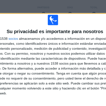
PARTIDOS
DÍAS
TOTAL
0
2
3
CONSECUTIVOS
SIN PARTIDO
CANALES TV
DE PAGO
GRATUÍTO
Su privacidad es importante para nosotros
s 1538
socios
almacenamos y/o accedemos a información en un disposit
TOTAL
MÁXIMO
TOTAL
sonales, como identificadores únicos e información estándar enviada 
3
3
29
ntenido personalizado, medición de publicidad y contenido, investigaci
os.
Con su permiso, nosotros y nuestros socios podemos utilizar datos 
COMPETICIONES
VS All Boys
RIVALES
identificación mediante las características de dispositivos. Puede hacer
ntimiento a nosotros y a nuestros 1538 socios para que llevemos a ca
RANKING POR COMPETICIONES
. De forma alternativa, puede acceder a información más detallada y 
e otorgar o negar su consentimiento.
Tenga en cuenta que algún proc
Primera Nacional Argentina
29 (70,73%)
de no requerir de su consentimiento, pero usted tiene el derecho de r
Primera B Argentina
10 (24,39%)
referencias se aplicarán solo a este sitio web. Puede cambiar sus pref
Copa Argentina
2 (4,88%)
alquier momento volviendo a este sitio y haciendo clic en el botón "Pri
 web.
Ver ranking completo