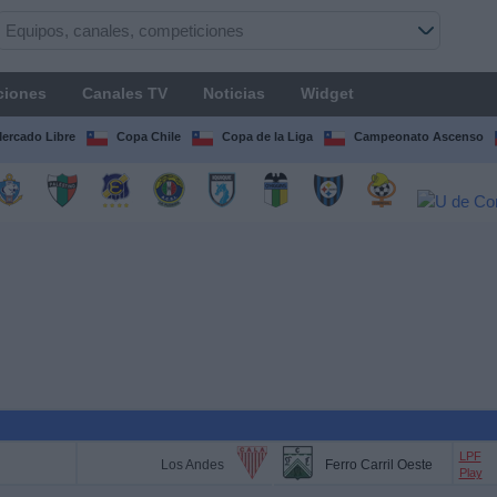
ciones
Canales TV
Noticias
Widget
Mercado Libre
Copa Chile
Copa de la Liga
Campeonato Ascenso
LPF
Los Andes
Ferro Carril Oeste
Play