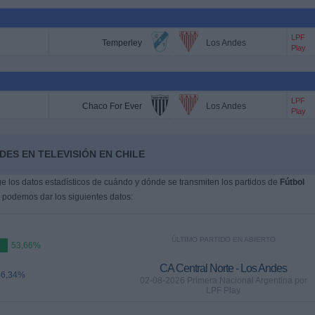
LPF
Temperley
Los Andes
Play
LPF
Chaco For Ever
Los Andes
Play
DES EN TELEVISIÓN EN CHILE
 los datos estadísticos de cuándo y dónde se transmiten los partidos de
Fútbol
, podemos dar los siguientes datos:
ÚLTIMO PARTIDO EN ABIERTO
53,66%
CA Central Norte - Los Andes
46,34%
02-08-2026 Primera Nacional Argentina por
LPF Play