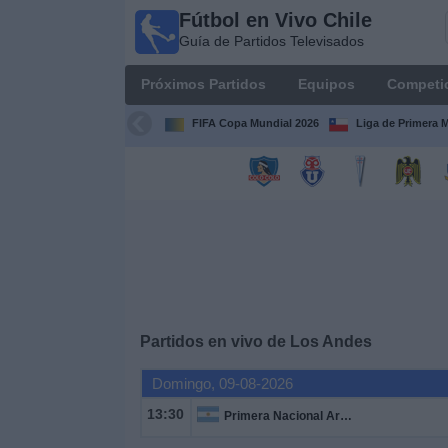
Fútbol en Vivo Chile
Fútbol
Guía de Partidos Televisados
en Vivo
Chile
Próximos Partidos
Equipos
Competi
Guía de
Partidos
FIFA Copa Mundial 2026
Liga de Primera 
Televisados
Próximos
Partidos
Equipos
Competiciones
Partidos en vivo de
Los Andes
Canales
Domingo, 09-08-2026
TV
13:30
Primera Nacional Argentina
Noticias