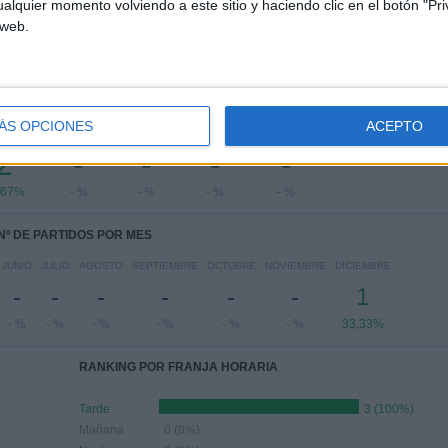
alquier momento volviendo a este sitio y haciendo clic en el botón "Pri
Copa de Portugal
1 (33,33%)
 web.
Ver ranking completo
PARTIDOS POR DÍA DE LA SEMANA
ÁS OPCIONES
ACEPTO
RCOLES
JUEVES
VIERNES
SÁBADO
DOMINGO
2
-
-
-
-
,67%
- %
- %
- %
- %
Nº DE PARTIDOS POR MES
JUNIO
JULIO
AGOSTO
SEPTIEMBRE
OCTUBRE
NOVIEMBRE
DICIEMBRE
-
-
-
-
-
-
1
- %
- %
- %
- %
- %
- %
33,33%
RANKING POR FRANJA HORARIA
Tarde
3 (100%)
Mañana
0 (0%)