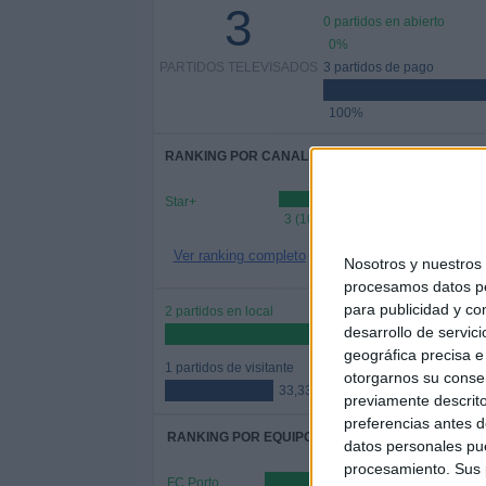
3
0 partidos en abierto
0%
PARTIDOS TELEVISADOS
3 partidos de pago
100%
RANKING POR CANALES
Star+
3 (100%)
Ver ranking completo
Nosotros y nuestro
procesamos datos per
para publicidad y co
2 partidos en local
desarrollo de servici
66,67%
geográfica precisa e 
1 partidos de visitante
otorgarnos su conse
33,33%
previamente descrito
preferencias antes d
RANKING POR EQUIPOS
datos personales pue
procesamiento. Sus p
FC Porto
2 (66,67%)