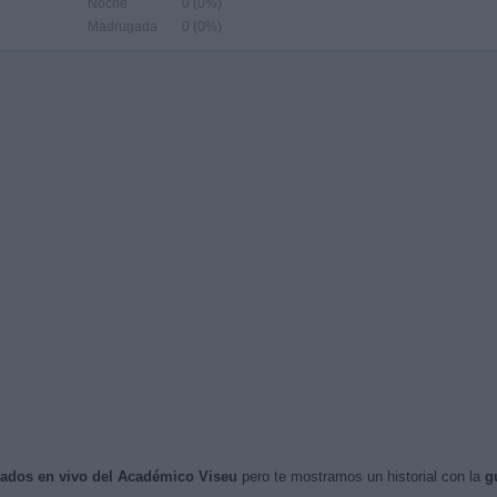
Noche
0 (0%)
Madrugada
0 (0%)
isados en vivo del Académico Viseu
pero te mostramos un historial con la
g