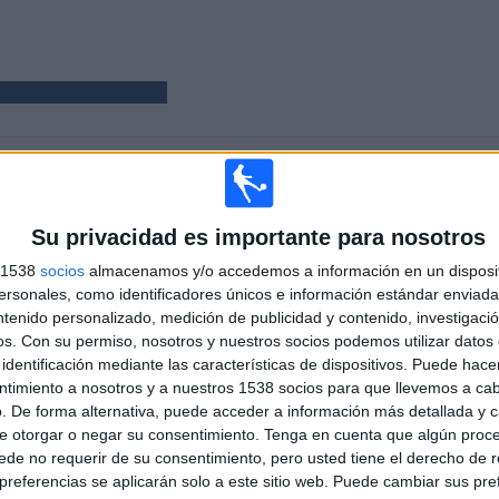
PARTIDOS
DÍAS
TOTAL
3
1325
1
Su privacidad es importante para nosotros
CONSECUTIVOS
SIN PARTIDO
CANALES TV
s 1538
socios
almacenamos y/o accedemos a información en un disposit
DE PAGO
GRATUÍTO
sonales, como identificadores únicos e información estándar enviada 
ntenido personalizado, medición de publicidad y contenido, investigaci
TOTAL
MÁXIMO
TOTAL
os.
Con su permiso, nosotros y nuestros socios podemos utilizar datos 
2
2
2
identificación mediante las características de dispositivos. Puede hacer
ntimiento a nosotros y a nuestros 1538 socios para que llevemos a ca
COMPETICIONES
VS FC Porto
RIVALES
. De forma alternativa, puede acceder a información más detallada y 
e otorgar o negar su consentimiento.
Tenga en cuenta que algún proc
RANKING POR COMPETICIONES
de no requerir de su consentimiento, pero usted tiene el derecho de r
referencias se aplicarán solo a este sitio web. Puede cambiar sus pref
Allianz Cup
2 (66,67%)