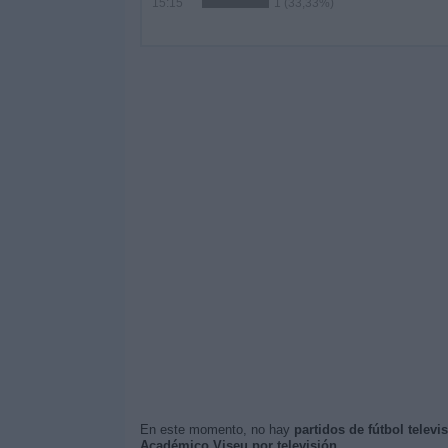
15:15
1 (33,33%)
En este momento, no hay
partidos de fútbol telev
Académico Viseu por televisión
.