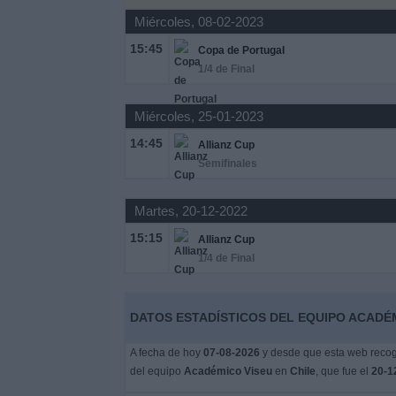
Miércoles, 08-02-2023
Widget
15:45
Copa de Portugal
1/4 de Final
Miércoles, 25-01-2023
14:45
Allianz Cup
Semifinales
Martes, 20-12-2022
15:15
Allianz Cup
1/4 de Final
DATOS ESTADÍSTICOS DEL EQUIPO ACADÉM
A fecha de hoy
07-08-2026
y desde que esta web recoge
del equipo
Académico Viseu
en
Chile
, que fue el
20-1