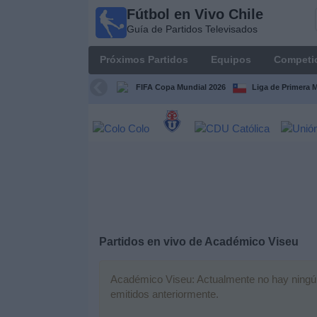
Fútbol en Vivo Chile
Fútbol
Guía de Partidos Televisados
en Vivo
Chile
Próximos Partidos
Equipos
Competi
Guía de
Partidos
FIFA Copa Mundial 2026
Liga de Primera 
Televisados
Próximos
Partidos
Equipos
Competiciones
Partidos en vivo de
Académico Viseu
Canales
TV
Académico Viseu: Actualmente no hay ningún p
emitidos anteriormente.
Noticias