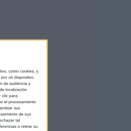
ivo, como cookies, y
por un dispositivo
ón de audiencia y
de localización
 clic para
bo el procesamiento
cambiar sus
esamiento de sus
echazar tal
erencias o retirar su