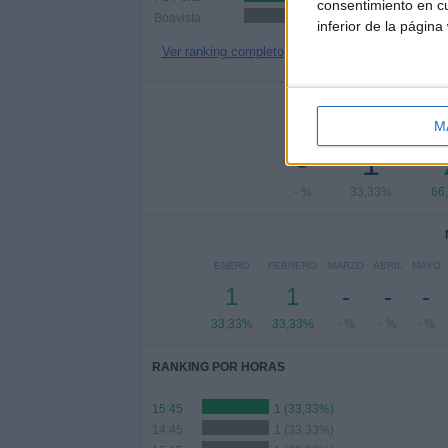
consentimiento en cu
Boavista
1 (33,33%)
inferior de la página
Ver ranking completo
Nº DE 
M
LUNES
MARTES
MIÉ
-
1
- %
33,33%
66
ENERO
FEBRERO
MARZO
ABRIL
MAYO
1
1
-
-
-
33,33%
33,33%
- %
- %
- %
RANKING POR HORAS
15:45
1 (33,33%)
14:45
1 (33,33%)