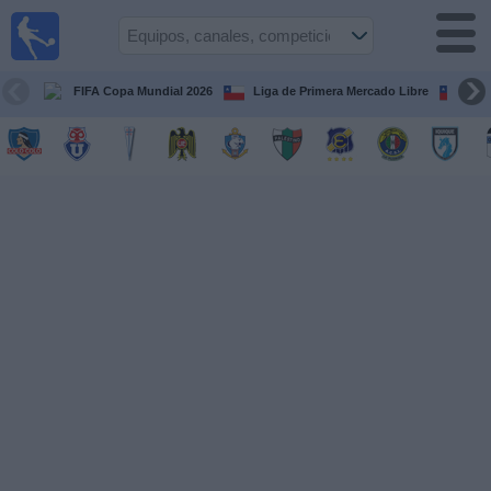
Fútbol
en Vivo
Chile
FIFA Copa Mundial 2026
Liga de Primera Mercado Libre
Cop
Guía de
Partidos
Televisados
Próximos
Partidos
Equipos
Competiciones
Canales
TV
Noticias