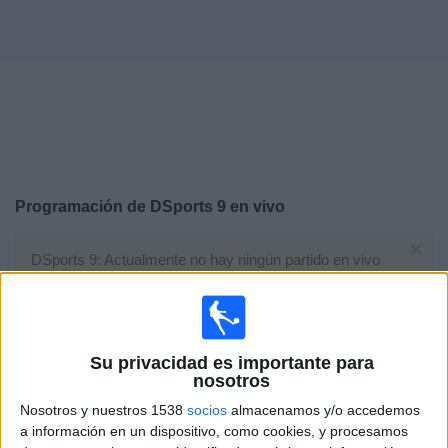
Widget
Programación de
DSports 9
en vivo
×
DSports 9: Actualmente no hay ningún partido en vivo
por TV. Puedes consultar el historial de partidos
emitidos anteriormente.
Sábado, 07-02-2026
Su privacidad es importante para
nosotros
08:00
LaLiga Hypermotion
Nosotros y nuestros 1538
socios
almacenamos y/o accedemos
FC Andorra
a información en un dispositivo, como cookies, y procesamos