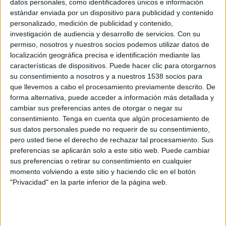
datos personales, como identificadores únicos e información
Real Sociedad B
estándar enviada por un dispositivo para publicidad y contenido
DGO
DSports 9
personalizado, medición de publicidad y contenido,
10:15
LaLiga Hypermotion
investigación de audiencia y desarrollo de servicios.
Con su
permiso, nosotros y nuestros socios podemos utilizar datos de
UD Las Palmas
localización geográfica precisa e identificación mediante las
características de dispositivos. Puede hacer clic para otorgarnos
Burgos CF
su consentimiento a nosotros y a nuestros 1538 socios para
DGO
DSports 9
que llevemos a cabo el procesamiento previamente descrito. De
forma alternativa, puede acceder a información más detallada y
Viernes, 21-11-2025
cambiar sus preferencias antes de otorgar o negar su
consentimiento.
Tenga en cuenta que algún procesamiento de
14:30
LaLiga Hypermotion
sus datos personales puede no requerir de su consentimiento,
pero usted tiene el derecho de rechazar tal procesamiento. Sus
UD Las Palmas
preferencias se aplicarán solo a este sitio web. Puede cambiar
Albacete
sus preferencias o retirar su consentimiento en cualquier
DGO
DSports 9
momento volviendo a este sitio y haciendo clic en el botón
"Privacidad" en la parte inferior de la página web.
Lunes, 17-11-2025
14:30
LaLiga Hypermotion