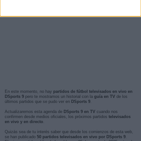
En este momento, no hay
partidos de fútbol televisados en vivo en
DSports 9
pero te mostramos un historial con la
guía en TV
de los
últimos partidos que se pudo ver en
DSports 9
.
Actualizaremos esta agenda de
DSports 9 en TV
cuando nos
confirmen desde medios oficiales, los próximos partidos
televisados
en vivo y en directo
.
Quizás sea de tu interés saber que desde los comienzos de esta web,
se han publicado
50 partidos televisados en vivo por DSports 9
.