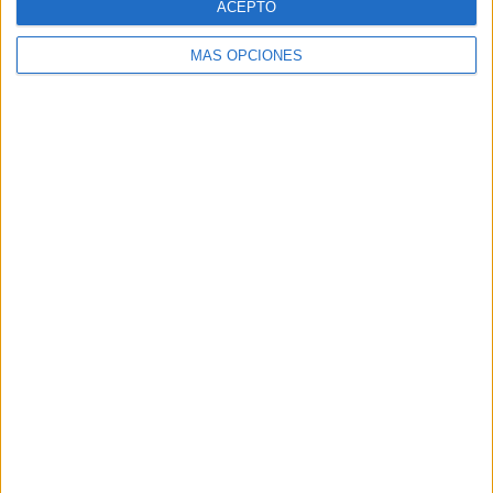
ACEPTO
Coppa Italia Femenina
1 (0,93%)
Torneo Federal A
1 (0,93%)
MÁS OPCIONES
Ver ranking completo
RANKING POR DEPORTES
Fútbol
108 (100%)
Ver ranking completo
Nº DE PARTIDOS POR DÍA DE LA SEMANA
LUNES
MARTES
MIÉRCOLES
JUEVES
VIERNES
6
1
1
1
8
5,56%
0,93%
0,93%
0,93%
7,41%
SÁBADO
DOMINGO
34
57
31,48%
52,78%