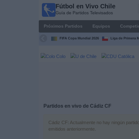
Fútbol en Vivo Chile
Fútbol
Guía de Partidos Televisados
en Vivo
Chile
Próximos Partidos
Equipos
Competi
Guía de
Partidos
FIFA Copa Mundial 2026
Liga de Primera 
Televisados
Próximos
Partidos
Equipos
Competiciones
Partidos en vivo de
Cádiz CF
Canales
TV
Cádiz CF: Actualmente no hay ningún partido 
emitidos anteriormente.
Noticias