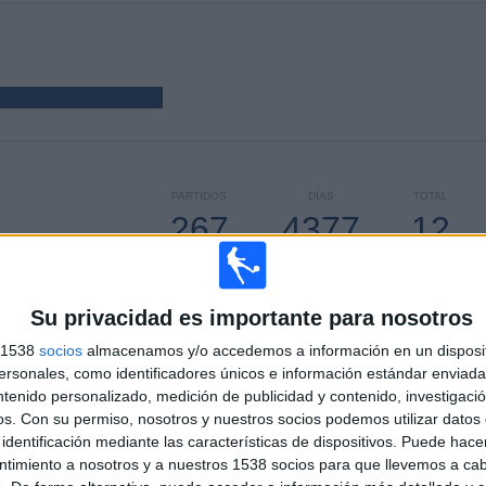
PARTIDOS
DÍAS
TOTAL
267
4377
12
CONSECUTIVOS
SIN PARTIDO
CANALES TV
DE PAGO
GRATUÍTO
Su privacidad es importante para nosotros
s 1538
socios
almacenamos y/o accedemos a información en un disposit
sonales, como identificadores únicos e información estándar enviada 
ntenido personalizado, medición de publicidad y contenido, investigaci
TOTAL
MÁXIMO
TOTAL
os.
Con su permiso, nosotros y nuestros socios podemos utilizar datos 
5
11
55
identificación mediante las características de dispositivos. Puede hacer
ntimiento a nosotros y a nuestros 1538 socios para que llevemos a ca
COMPETICIONES
VS Sevilla FC
RIVALES