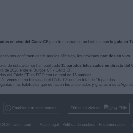
isados en vivo del Cádiz CF
pero te mostramos un historial con la
guía en T
ando nos confirmen desde medios oficiales, los próximos
partidos en vivo
.
nzos de esta web, se han publicado
15 partidos televisados en directo del 
ero de 2026 entre el Burgos CF - Cádiz CF.
idos del Cádiz CF es DGO con un total de 13 partidos.
ás veces se ha televisado el Cádiz CF con un total de 15 partidos.
guntas más habituales que se hacen los aficionados y gracias a esta Agenda,
Cambiar a tu zona horaria
Fútbol en vivo en
Chile
 2026 |
wosti.com
Aviso legal
Política de cookies
Recomendados