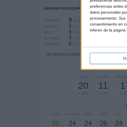
previamente descrito
preferencias antes d
RANKING POR EQUIPOS
datos personales pue
procesamiento. Sus p
Sevilla FC
11 (4,12%)
consentimiento en cu
Villarreal
9 (3,37%)
inferior de la página
Elche
9 (3,37%)
At. Madrid
9 (3,37%)
Real Betis
9 (3,37%)
Ver ranking completo
M
Nº DE 
LUNES
MARTES
MIÉRC
20
11
1
7,49%
4,12%
6,3
ENERO
FEBRERO
MARZO
ABRIL
MAYO
32
24
24
26
24