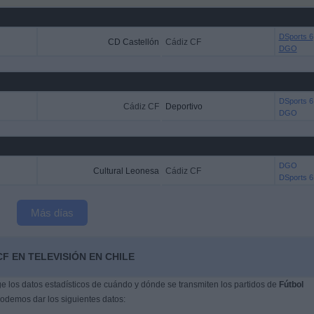
DSports 6
CD Castellón
Cádiz CF
DGO
DSports 6
Cádiz CF
Deportivo
DGO
DGO
Cultural Leonesa
Cádiz CF
DSports 6
Más días
F EN TELEVISIÓN EN CHILE
 los datos estadísticos de cuándo y dónde se transmiten los partidos de
Fútbol
podemos dar los siguientes datos: