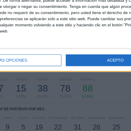
. De forma alternativa, puede acceder a información más detallada y 
e otorgar o negar su consentimiento.
Tenga en cuenta que algún proc
RANKING POR COMPETICIONES
de no requerir de su consentimiento, pero usted tiene el derecho de r
referencias se aplicarán solo a este sitio web. Puede cambiar sus pref
La Liga EA Sports
147 (55,06%)
alquier momento volviendo a este sitio y haciendo clic en el botón "Pri
LaLiga Hypermotion
102 (38,2%)
 web.
Copa del Rey
15 (5,62%)
Trofeo Ramón de Carranza
2 (0,75%)
Amistoso
1 (0,37%)
Ver ranking completo
ÁS OPCIONES
ACEPTO
PARTIDOS POR DÍA DE LA SEMANA
OLES
JUEVES
VIERNES
SÁBADO
DOMINGO
7
15
38
78
88
7%
5,62%
14,23%
29,21%
32,96%
Nº DE PARTIDOS POR MES
JUNIO
JULIO
AGOSTO
SEPTIEMBRE
OCTUBRE
NOVIEMBRE
DICIEMBRE
9
5
19
22
31
26
25