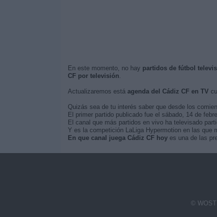
En este momento, no hay
partidos de fútbol telev
CF por televisión
.
Actualizaremos está
agenda del Cádiz CF en TV
cu
Quizás sea de tu interés saber que desde los comie
El primer partido publicado fue el sábado, 14 de febr
El canal que más partidos en vivo ha televisado part
Y es la competición LaLiga Hypermotion en las que m
En que canal juega Cádiz CF hoy
es una de las pre
© WOSTI