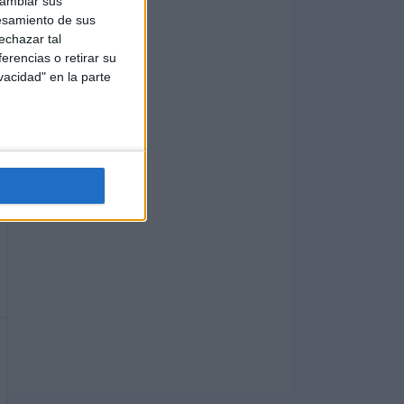
cambiar sus
esamiento de sus
echazar tal
erencias o retirar su
vacidad" en la parte