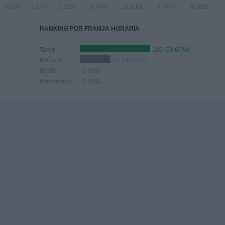
3,37%
1,87%
7,12%
8,24%
11,61%
9,74%
9,36%
RANKING POR FRANJA HORARIA
Tarde
186 (69,66%)
Mañana
81 (30,34%)
Noche
0 (0%)
Madrugada
0 (0%)