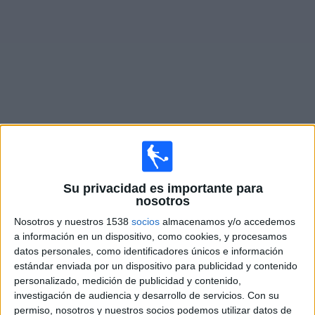
Widget
Partidos en vivo de
Unión San Felipe
Miércoles, 12-08-2026
Su privacidad es importante para
20:30
Campeonato Ascenso
nosotros
Nosotros y nuestros 1538
socios
almacenamos y/o accedemos
SM Arica
a información en un dispositivo, como cookies, y procesamos
Unión San Felipe
datos personales, como identificadores únicos e información
HBO MAX
estándar enviada por un dispositivo para publicidad y contenido
personalizado, medición de publicidad y contenido,
investigación de audiencia y desarrollo de servicios.
Con su
Domingo, 16-08-2026
permiso, nosotros y nuestros socios podemos utilizar datos de