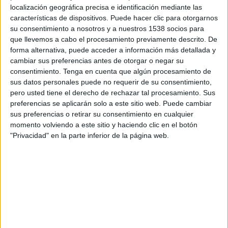
15:00
Campeonato Ascenso
localización geográfica precisa e identificación mediante las
características de dispositivos. Puede hacer clic para otorgarnos
Unión San Felipe
su consentimiento a nosotros y a nuestros 1538 socios para
Cobreloa
que llevemos a cabo el procesamiento previamente descrito. De
forma alternativa, puede acceder a información más detallada y
HBO MAX
cambiar sus preferencias antes de otorgar o negar su
consentimiento.
Tenga en cuenta que algún procesamiento de
Domingo, 23-08-2026
sus datos personales puede no requerir de su consentimiento,
pero usted tiene el derecho de rechazar tal procesamiento. Sus
19:30
Campeonato Ascenso
preferencias se aplicarán solo a este sitio web. Puede cambiar
sus preferencias o retirar su consentimiento en cualquier
Curicó Unido
momento volviendo a este sitio y haciendo clic en el botón
Unión San Felipe
"Privacidad" en la parte inferior de la página web.
HBO MAX
Más días
DATOS ESTADÍSTICOS DEL EQUIPO UNIÓN SAN FELIPE EN
TELEVISIÓN EN CHILE