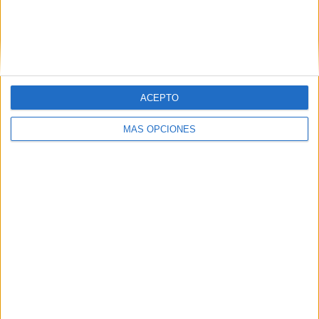
Santiago Wanderers
15 (6,58%)
San Luis
14 (6,14%)
Deportes Temuco
14 (6,14%)
Rangers Talca
14 (6,14%)
Ver ranking completo
ACEPTO
RANKING POR COMPETICIONES
MÁS OPCIONES
Campeonato Ascenso
209 (91,67%)
Copa Chile
19 (8,33%)
Ver ranking completo
Nº DE PARTIDOS POR DÍA DE LA SEMANA
LUNES
MARTES
MIÉRCOLES
JUEVES
VIERNES
30
26
18
7
21
13,16%
11,4%
7,89%
3,07%
9,21%
SÁBADO
DOMINGO