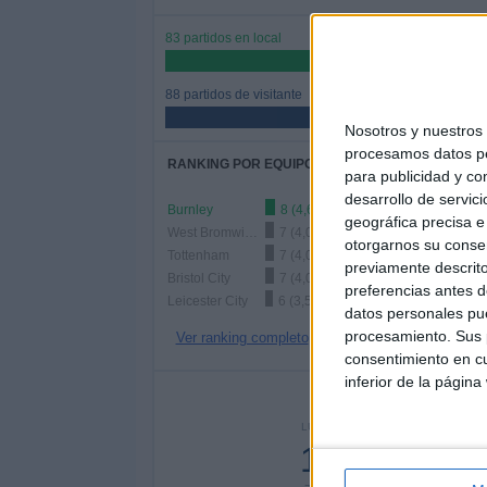
83 partidos en local
48,54%
88 partidos de visitante
51,46%
Nosotros y nuestro
procesamos datos per
RANKING POR EQUIPOS
para publicidad y co
desarrollo de servici
Burnley
8 (4,68%)
geográfica precisa e 
West Bromwich
7 (4,09%)
otorgarnos su conse
Tottenham
7 (4,09%)
previamente descrito
Bristol City
7 (4,09%)
preferencias antes d
Leicester City
6 (3,51%)
datos personales pue
procesamiento. Sus p
Ver ranking completo
consentimiento en cu
inferior de la página
Nº DE 
LUNES
MARTES
MIÉRC
13
11
2