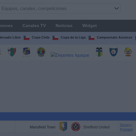
ciones
Canales TV
Noticias
Widget
Mercado Libre
Copa Chile
Copa de la Liga
Campeonato Ascenso
Disney+
Mansfield Town
Sheffield United
Premium