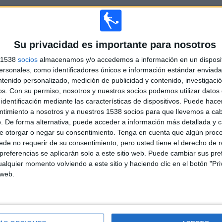
TOTAL
MÁXIMO
TOTAL
5
8
52
Su privacidad es importante para nosotros
COMPETICIONES
VS Burnley
RIVALES
s 1538
socios
almacenamos y/o accedemos a información en un disposit
sonales, como identificadores únicos e información estándar enviada 
RANKING POR COMPETICIONES
ntenido personalizado, medición de publicidad y contenido, investigaci
os.
Con su permiso, nosotros y nuestros socios podemos utilizar datos 
Premier League
79 (46,2%)
identificación mediante las características de dispositivos. Puede hacer
Championship
70 (40,94%)
ntimiento a nosotros y a nuestros 1538 socios para que llevemos a ca
FA Cup
18 (10,53%)
. De forma alternativa, puede acceder a información más detallada y 
EFL Carabao Cup
3 (1,75%)
e otorgar o negar su consentimiento.
Tenga en cuenta que algún proc
Amistoso
1 (0,58%)
de no requerir de su consentimiento, pero usted tiene el derecho de r
referencias se aplicarán solo a este sitio web. Puede cambiar sus pref
Ver ranking completo
alquier momento volviendo a este sitio y haciendo clic en el botón "Pri
 web.
PARTIDOS POR DÍA DE LA SEMANA
OLES
JUEVES
VIERNES
SÁBADO
DOMINGO
0
8
18
65
36