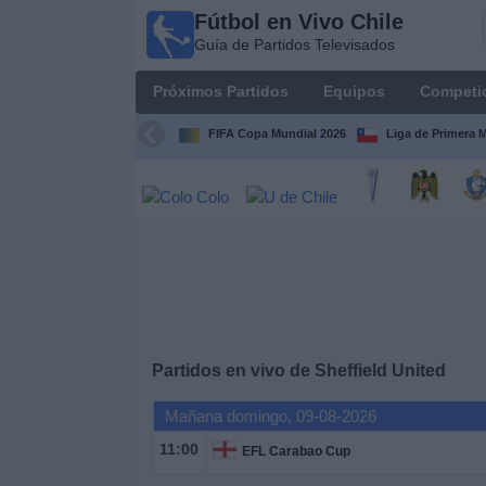
Fútbol en Vivo Chile
Fútbol
Guía de Partidos Televisados
en Vivo
Chile
Próximos Partidos
Equipos
Competi
Guía de
Partidos
FIFA Copa Mundial 2026
Liga de Primera 
Televisados
Próximos
Partidos
Equipos
Competiciones
Partidos en vivo de
Sheffield United
Canales
Mañana domingo, 09-08-2026
TV
11:00
EFL Carabao Cup
Noticias