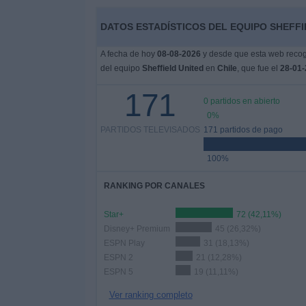
DATOS ESTADÍSTICOS DEL EQUIPO SHEFFIE
Widget
A fecha de hoy
08-08-2026
y desde que esta web recoge
del equipo
Sheffield United
en
Chile
, que fue el
28-01-
171
0 partidos en abierto
0%
PARTIDOS TELEVISADOS
171 partidos de pago
100%
RANKING POR CANALES
Star+
72 (42,11%)
Disney+ Premium
45 (26,32%)
ESPN Play
31 (18,13%)
ESPN 2
21 (12,28%)
ESPN 5
19 (11,11%)
Ver ranking completo