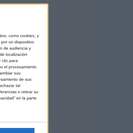
ivo, como cookies, y
por un dispositivo
ón de audiencia y
de localización
 clic para
bo el procesamiento
cambiar sus
esamiento de sus
echazar tal
erencias o retirar su
vacidad" en la parte