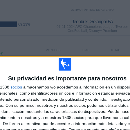
ÚLTIMO PARTIDO EN ABIERTO
Jeonbuk - Selangor FA
69,23%
07-11-2024 AFC Champions League Two por
OneFootball, Disney+ Premium
PARTIDOS
DÍAS
TOTAL
%)
9
638
3
CONSECUTIVOS
SIN PARTIDO
CANALES TV
DE PAGO
GRATUÍTO
Su privacidad es importante para nosotros
s 1538
socios
almacenamos y/o accedemos a información en un disposit
sonales, como identificadores únicos e información estándar enviada 
TOTAL
MÁXIMO
TOTAL
ntenido personalizado, medición de publicidad y contenido, investigaci
2
3
8
os.
Con su permiso, nosotros y nuestros socios podemos utilizar datos 
COMPETICIONES
VS Buriram
RIVALES
identificación mediante las características de dispositivos. Puede hacer
United
ntimiento a nosotros y a nuestros 1538 socios para que llevemos a ca
. De forma alternativa, puede acceder a información más detallada y 
RANKING POR COMPETICIONES
e otorgar o negar su consentimiento.
Tenga en cuenta que algún proc