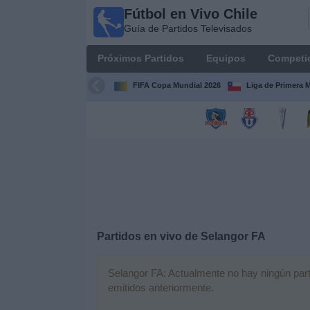
Fútbol en Vivo Chile
Fútbol
Guía de Partidos Televisados
en Vivo
Chile
Próximos Partidos
Equipos
Competi
Guía de
Partidos
FIFA Copa Mundial 2026
Liga de Primera 
Televisados
Próximos
Partidos
Equipos
Competiciones
Partidos en vivo de
Selangor FA
Canales
TV
Selangor FA: Actualmente no hay ningún parti
emitidos anteriormente.
Noticias