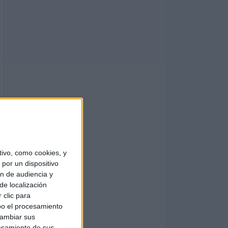
ivo, como cookies, y
por un dispositivo
ón de audiencia y
de localización
 clic para
bo el procesamiento
cambiar sus
esamiento de sus