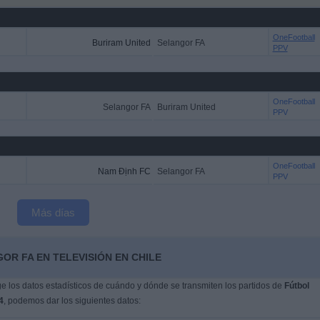
OneFootball
Buriram United
Selangor FA
PPV
OneFootball
Selangor FA
Buriram United
PPV
OneFootball
Nam Định FC
Selangor FA
PPV
Más días
OR FA EN TELEVISIÓN EN CHILE
 los datos estadísticos de cuándo y dónde se transmiten los partidos de
Fútbol
4
, podemos dar los siguientes datos: