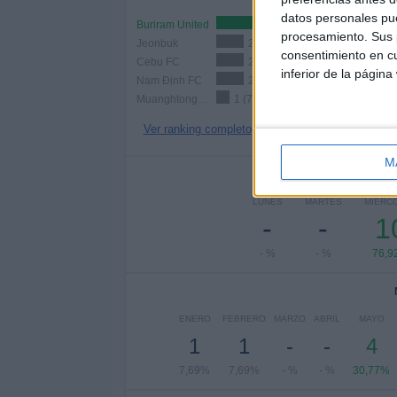
datos personales pue
Buriram United
3 (23,08%)
procesamiento. Sus p
Jeonbuk
2 (15,38%)
consentimiento en cu
Cebu FC
2 (15,38%)
inferior de la página
Nam Định FC
2 (15,38%)
Muanghtong Utd.
1 (7,69%)
Ver ranking completo
M
Nº DE 
LUNES
MARTES
MIÉRC
-
-
1
- %
- %
76,9
ENERO
FEBRERO
MARZO
ABRIL
MAYO
1
1
-
-
4
7,69%
7,69%
- %
- %
30,77%