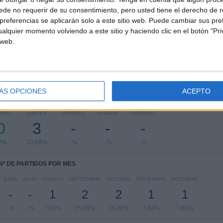
de no requerir de su consentimiento, pero usted tiene el derecho de r
ASEAN Club Championship
9 (69,23%)
referencias se aplicarán solo a este sitio web. Puede cambiar sus pref
AFC Champions League Two
4 (30,77%)
alquier momento volviendo a este sitio y haciendo clic en el botón "Pri
 web.
Ver ranking completo
ÁS OPCIONES
ACEPTO
PARTIDOS POR DÍA DE LA SEMANA
OLES
JUEVES
VIERNES
SÁBADO
DOMINGO
0
3
-
-
-
2%
23,08%
- %
- %
- %
Nº DE PARTIDOS POR MES
JUNIO
JULIO
AGOSTO
SEPTIEMBRE
OCTUBRE
NOVIEMBRE
DICIEMBRE
-
-
1
2
2
1
1
- %
- %
7,69%
15,38%
15,38%
7,69%
7,69%