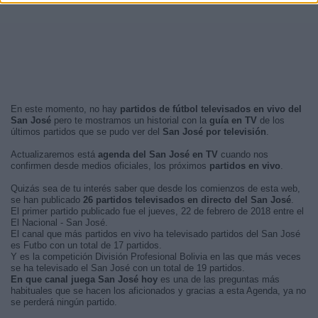
En este momento, no hay
partidos de fútbol televisados en vivo del
San José
pero te mostramos un historial con la
guía en TV
de los
últimos partidos que se pudo ver del
San José por televisión
.
Actualizaremos está
agenda del San José en TV
cuando nos
confirmen desde medios oficiales, los próximos
partidos en vivo
.
Quizás sea de tu interés saber que desde los comienzos de esta web,
se han publicado
26 partidos televisados en directo del San José
.
El primer partido publicado fue el jueves, 22 de febrero de 2018 entre el
El Nacional - San José.
El canal que más partidos en vivo ha televisado partidos del San José
es Futbo con un total de 17 partidos.
Y es la competición División Profesional Bolivia en las que más veces
se ha televisado el San José con un total de 19 partidos.
En que canal juega San José hoy
es una de las preguntas más
habituales que se hacen los aficionados y gracias a esta Agenda, ya no
se perderá ningún partido.