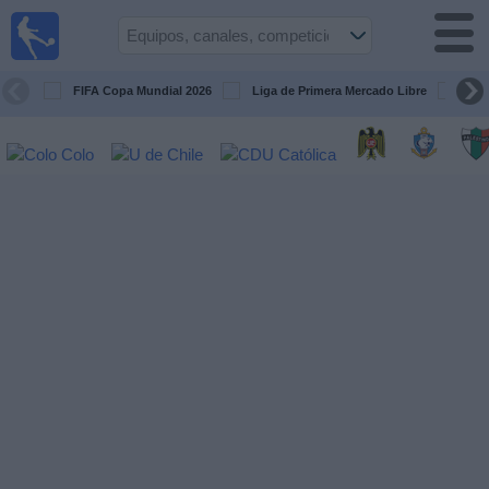
Fútbol
en Vivo
Chile
FIFA Copa Mundial 2026
Liga de Primera Mercado Libre
Cop
Guía de
Partidos
Televisados
Próximos
Partidos
Equipos
Competiciones
Canales
TV
Noticias