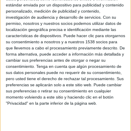
estándar enviada por un dispositivo para publicidad y contenido
Bolívar
personalizado, medición de publicidad y contenido,
investigación de audiencia y desarrollo de servicios.
Con su
San José
permiso, nosotros y nuestros socios podemos utilizar datos de
Fanatiz (Míralo en vivo)
localización geográfica precisa e identificación mediante las
características de dispositivos. Puede hacer clic para otorgarnos
Martes, 21-05-2019
su consentimiento a nosotros y a nuestros 1538 socios para
que llevemos a cabo el procesamiento previamente descrito. De
15:30
División Profesional Bolivia
forma alternativa, puede acceder a información más detallada y
Torneo Apertura
cambiar sus preferencias antes de otorgar o negar su
consentimiento.
Tenga en cuenta que algún procesamiento de
sus datos personales puede no requerir de su consentimiento,
Guabirá
pero usted tiene el derecho de rechazar tal procesamiento. Sus
San José
preferencias se aplicarán solo a este sitio web. Puede cambiar
sus preferencias o retirar su consentimiento en cualquier
Futbo
momento volviendo a este sitio y haciendo clic en el botón
"Privacidad" en la parte inferior de la página web.
Miércoles, 15-05-2019
20:30
División Profesional Bolivia
Torneo Apertura