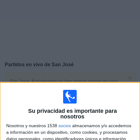
Widget
Partidos en vivo de
San José
×
San José: Actualmente no hay ningún partido en vivo
por TV. Puedes consultar el historial de partidos
emitidos anteriormente.
Su privacidad es importante para
Domingo, 18-08-2019
nosotros
15:30
División Profesional Bolivia
Nosotros y nuestros 1538
socios
almacenamos y/o accedemos
Torneo Clausura
a información en un dispositivo, como cookies, y procesamos
datos personales, como identificadores únicos e información