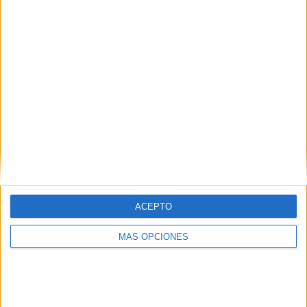
RANKING POR EQUIPOS
Stockport County
3 (14,29%)
Manchester City
2 (9,52%)
Grimsby Town
2 (9,52%)
Everton
1 (4,76%)
Bolton Wanderers
1 (4,76%)
Ver ranking completo
RANKING POR COMPETICIONES
League Two
11 (52,38%)
FA Cup
6 (28,57%)
ACEPTO
EFL Carabao Cup
3 (14,29%)
EFL Trophy
1 (4,76%)
MÁS OPCIONES
Ver ranking completo
Nº DE PARTIDOS POR DÍA DE LA SEMANA