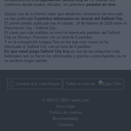
confirmen desde medios oficiales, los próximos
partidos en vivo
.
Quizás sea de tu interés saber que desde los comienzos de esta web,
se han publicado
5 partidos televisados en directo del Salford City
.
El primer partido publicado fue el sábado, 14 de febrero de 2026 entre el
Manchester City - Salford City.
El canal que más partidos en vivo ha televisado partidos del Salford
City es Disney+ Premium con un total de 5 partidos.
Y es la competición League Two en las que más veces se ha
televisado el Salford City con un total de 4 partidos.
En que canal juega Salford City hoy
es una de las preguntas más
habituales que se hacen los aficionados y gracias a esta Agenda, ya no
se perderá ningún partido.
Cambiar a tu zona horaria
Fútbol en vivo en
Chile
© WOSTI 2026 |
wosti.com
Aviso legal
Política de cookies
Recomendados
Contacto