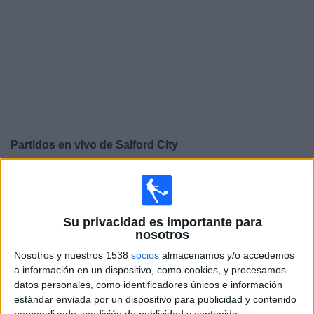
Widget
Partidos en vivo de
Salford City
×
Salford City: Actualmente no hay ningún partido en vivo
por TV. Puedes consultar el historial de partidos
emitidos anteriormente.
Su privacidad es importante para
nosotros
Lunes, 25-05-2026
Nosotros y nuestros 1538
socios
almacenamos y/o accedemos
a información en un dispositivo, como cookies, y procesamos
10:00
League Two
datos personales, como identificadores únicos e información
estándar enviada por un dispositivo para publicidad y contenido
Notts County