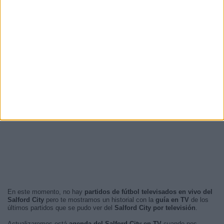
En este momento, no hay
partidos de fútbol televisados en vivo del
Salford City
pero te mostramos un historial con la
guía en TV
de los
últimos partidos que se pudo ver del
Salford City por televisión
.
Actualizaremos está
agenda del Salford City en TV
cuando nos