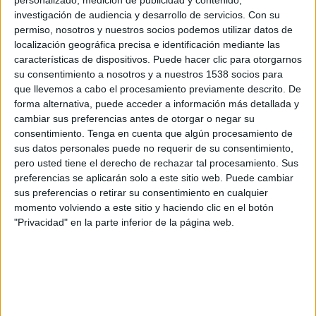
personalizado, medición de publicidad y contenido,
Salford City
investigación de audiencia y desarrollo de servicios.
Con su
Disney+ Premium
permiso, nosotros y nuestros socios podemos utilizar datos de
localización geográfica precisa e identificación mediante las
Viernes, 15-05-2026
características de dispositivos. Puede hacer clic para otorgarnos
su consentimiento a nosotros y a nuestros 1538 socios para
14:15
League Two
que llevemos a cabo el procesamiento previamente descrito. De
forma alternativa, puede acceder a información más detallada y
Salford City
cambiar sus preferencias antes de otorgar o negar su
Grimsby Town
consentimiento.
Tenga en cuenta que algún procesamiento de
Disney+ Premium
sus datos personales puede no requerir de su consentimiento,
pero usted tiene el derecho de rechazar tal procesamiento. Sus
preferencias se aplicarán solo a este sitio web. Puede cambiar
Domingo, 10-05-2026
sus preferencias o retirar su consentimiento en cualquier
10:00
League Two
momento volviendo a este sitio y haciendo clic en el botón
"Privacidad" en la parte inferior de la página web.
Grimsby Town
Salford City
Disney+ Premium
Más días