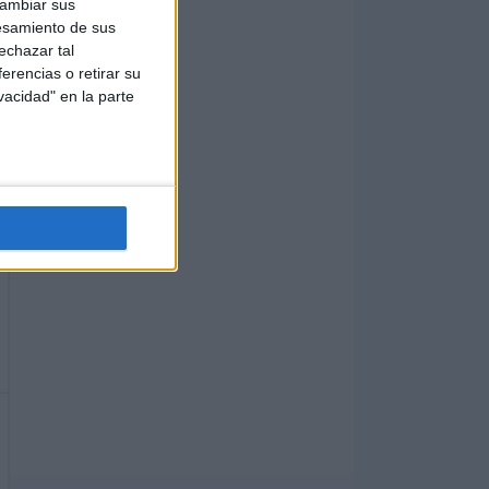
cambiar sus
esamiento de sus
echazar tal
erencias o retirar su
vacidad" en la parte