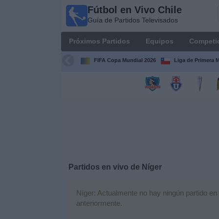
Fútbol en Vivo Chile
Fútbol
Guía de Partidos Televisados
en Vivo
Chile
Próximos Partidos
Equipos
Competi
Guía de
Partidos
FIFA Copa Mundial 2026
Liga de Primera 
Televisados
Próximos
Partidos
Equipos
Competiciones
Partidos en vivo de
Níger
Canales
TV
Níger: Actualmente no hay ningún partido en v
anteriormente.
Noticias