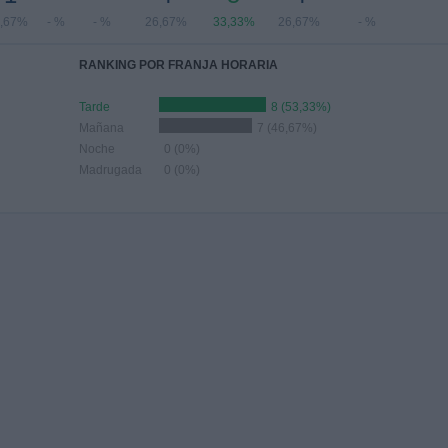
,67%
- %
- %
26,67%
33,33%
26,67%
- %
RANKING POR FRANJA HORARIA
Tarde
8 (53,33%)
Mañana
7 (46,67%)
Noche
0 (0%)
Madrugada
0 (0%)