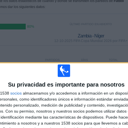
 los datos estadísticos de cuándo y dónde se transmiten los partidos de
Fútbol
mos dar los siguientes datos:
ÚLTIMO PARTIDO EN ABIERTO
80%
Zambia - Níger
12-10-2025 FIFA Copa Mundial 2026 por FIFA+
PARTIDOS
DÍAS
TOTAL
0
300
4
CONSECUTIVOS
SIN PARTIDO
CANALES TV
DE PAGO
GRATUÍTO
Su privacidad es importante para nosotros
s 1538
socios
almacenamos y/o accedemos a información en un disposit
sonales, como identificadores únicos e información estándar enviada 
ntenido personalizado, medición de publicidad y contenido, investigaci
TOTAL
MÁXIMO
TOTAL
os.
Con su permiso, nosotros y nuestros socios podemos utilizar datos 
2
2
8
identificación mediante las características de dispositivos. Puede hacer
ntimiento a nosotros y a nuestros 1538 socios para que llevemos a ca
COMPETICIONES
VS Yibuti
RIVALES