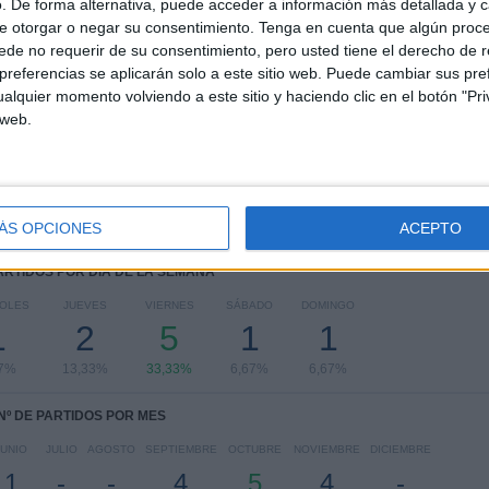
. De forma alternativa, puede acceder a información más detallada y 
e otorgar o negar su consentimiento.
Tenga en cuenta que algún proc
RANKING POR COMPETICIONES
de no requerir de su consentimiento, pero usted tiene el derecho de r
referencias se aplicarán solo a este sitio web. Puede cambiar sus pref
FIFA Copa Mundial 2026
14 (93,33%)
alquier momento volviendo a este sitio y haciendo clic en el botón "Pri
FIFA Mundial Sub-17
1 (6,67%)
 web.
Ver ranking completo
ÁS OPCIONES
ACEPTO
PARTIDOS POR DÍA DE LA SEMANA
COLES
JUEVES
VIERNES
SÁBADO
DOMINGO
1
2
5
1
1
67%
13,33%
33,33%
6,67%
6,67%
Nº DE PARTIDOS POR MES
JUNIO
JULIO
AGOSTO
SEPTIEMBRE
OCTUBRE
NOVIEMBRE
DICIEMBRE
1
-
-
4
5
4
-