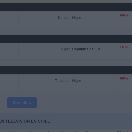
FIFA+
Zambia
Níger
FIFA+
Níger
República del Congo
FIFA+
Tanzania
Níger
Más días
N TELEVISIÓN EN CHILE