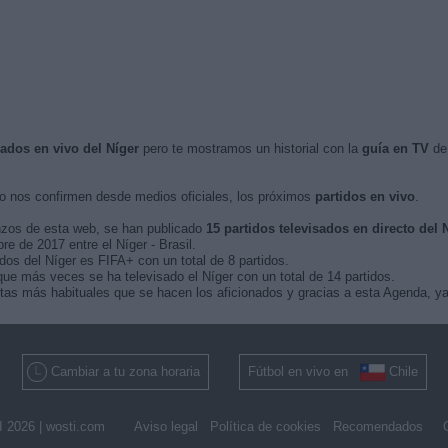
sados en vivo del Níger
pero te mostramos un historial con la
guía en TV
de 
 nos confirmen desde medios oficiales, los próximos
partidos en vivo
.
nzos de esta web, se han publicado
15 partidos televisados en directo del 
re de 2017 entre el Níger - Brasil.
dos del Níger es FIFA+ con un total de 8 partidos.
ue más veces se ha televisado el Níger con un total de 14 partidos.
as más habituales que se hacen los aficionados y gracias a esta Agenda, ya 
Cambiar a tu zona horaria
Fútbol en vivo en
Chile
 2026 |
wosti.com
Aviso legal
Política de cookies
Recomendados