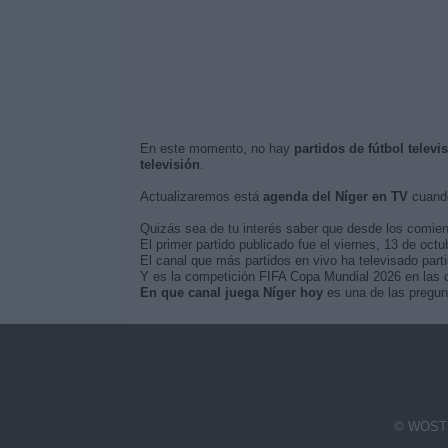
En este momento, no hay
partidos de fútbol televi
televisión
.
Actualizaremos está
agenda del Níger en TV
cuando
Quizás sea de tu interés saber que desde los comie
El primer partido publicado fue el viernes, 13 de octub
El canal que más partidos en vivo ha televisado parti
Y es la competición FIFA Copa Mundial 2026 en las q
En que canal juega Níger hoy
es una de las pregunt
© WOSTI