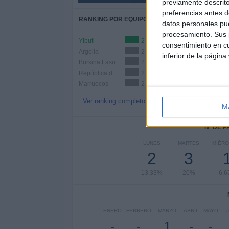
previamente descrito
preferencias antes d
RANKING POR EQUIPOS
datos personales pue
procesamiento. Sus p
Yibuti
2 (13,33%)
consentimiento en cu
Argelia
2 (13,33%)
inferior de la página
Burkina Faso
2 (13,33%)
República del Congo
2 (13,33%)
Marruecos
2 (13,33%)
Ver ranking completo
M
Nº DE 
LUNES
MARTES
MIÉR
2
3
13,33%
20%
6,
ENERO
FEBRERO
MARZO
ABRIL
MAYO
-
-
1
-
-