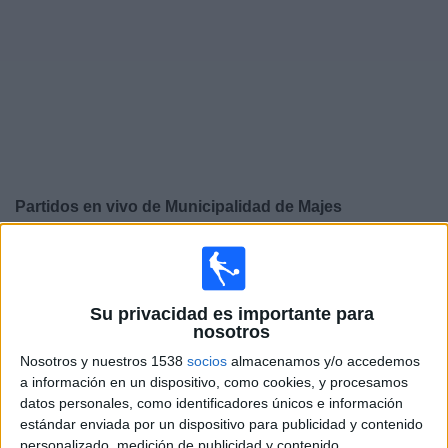
Widget
Partidos en vivo de
Municipalidad de Majes
×
Municipalidad de Majes: Actualmente no hay ningún
partido en vivo por TV. Puedes consultar el historial de
partidos emitidos anteriormente.
Su privacidad es importante para
nosotros
Sábado, 19-10-2019
Nosotros y nuestros 1538
socios
almacenamos y/o accedemos
a información en un dispositivo, como cookies, y procesamos
20:30
Copa Libertadores Femenina
datos personales, como identificadores únicos e información
Fase de grupos
estándar enviada por un dispositivo para publicidad y contenido
personalizado, medición de publicidad y contenido,