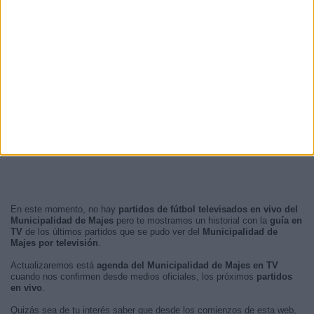
En este momento, no hay
partidos de fútbol televisados en vivo del
Municipalidad de Majes
pero te mostramos un historial con la
guía en
TV
de los últimos partidos que se pudo ver del
Municipalidad de
Majes por televisión
.
Actualizaremos está
agenda del Municipalidad de Majes en TV
cuando nos confirmen desde medios oficiales, los próximos
partidos
en vivo
.
Quizás sea de tu interés saber que desde los comienzos de esta web,