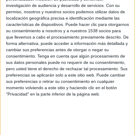
UAI Urquiza Femenino
investigación de audiencia y desarrollo de servicios.
Con su
Municipalidad de Majes
permiso, nosotros y nuestros socios podemos utilizar datos de
Facebook Watch CONMEBOL
localización geográfica precisa e identificación mediante las
características de dispositivos. Puede hacer clic para otorgarnos
su consentimiento a nosotros y a nuestros 1538 socios para
Jueves, 17-10-2019
que llevemos a cabo el procesamiento previamente descrito. De
18:00
Copa Libertadores Femenina
forma alternativa, puede acceder a información más detallada y
Fase de grupos
cambiar sus preferencias antes de otorgar o negar su
consentimiento.
Tenga en cuenta que algún procesamiento de
Santiago Morning Femenino
sus datos personales puede no requerir de su consentimiento,
Municipalidad de Majes
pero usted tiene el derecho de rechazar tal procesamiento. Sus
preferencias se aplicarán solo a este sitio web. Puede cambiar
Facebook Watch CONMEBOL
CDF
sus preferencias o retirar su consentimiento en cualquier
momento volviendo a este sitio y haciendo clic en el botón
Lunes, 14-10-2019
"Privacidad" en la parte inferior de la página web.
20:30
Copa Libertadores Femenina
Fase de grupos
Municipalidad de Majes
Medellín Femenino
Facebook Watch CONMEBOL