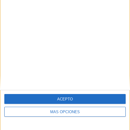
3
2
31
COMPETICIONES
VS Villarreal
RIVALES
RANKING POR EQUIPOS
Villarreal
2 (4,88%)
Qarabag FK
2 (4,88%)
LASK Linz
2 (4,88%)
HJK Helsinki
2 (4,88%)
PSV Eindhoven
2 (4,88%)
Ver ranking completo
RANKING POR COMPETICIONES
ACEPTO
Europa League
23 (56,1%)
Conference League
15 (36,59%)
Champions League
3 (7,32%)
MÁS OPCIONES
Ver ranking completo