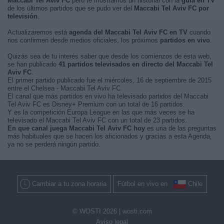
Maccabi Tel Aviv FC
pero te mostramos un historial con la
guía en TV
de los últimos partidos que se pudo ver del
Maccabi Tel Aviv FC por
televisión
.
Actualizaremos está
agenda del Maccabi Tel Aviv FC en TV
cuando
nos confirmen desde medios oficiales, los próximos
partidos en vivo
.
Quizás sea de tu interés saber que desde los comienzos de esta web,
se han publicado
41 partidos televisados en directo del Maccabi Tel
Aviv FC
.
El primer partido publicado fue el miércoles, 16 de septiembre de 2015
entre el Chelsea - Maccabi Tel Aviv FC.
El canal que más partidos en vivo ha televisado partidos del Maccabi
Tel Aviv FC es Disney+ Premium con un total de 16 partidos.
Y es la competición Europa League en las que más veces se ha
televisado el Maccabi Tel Aviv FC con un total de 23 partidos.
En que canal juega Maccabi Tel Aviv FC hoy
es una de las preguntas
más habituales que se hacen los aficionados y gracias a esta Agenda,
ya no se perderá ningún partido.
Cambiar a tu zona horaria
Fútbol en vivo en
Chile
© WOSTI 2026 |
wosti.com
Aviso legal