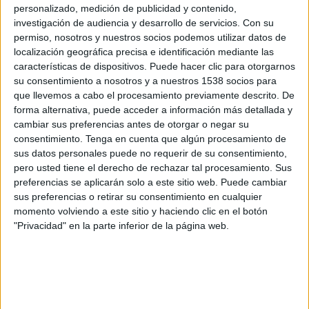
Maccabi Tel Aviv FC
personalizado, medición de publicidad y contenido,
Bologna
investigación de audiencia y desarrollo de servicios.
Con su
permiso, nosotros y nuestros socios podemos utilizar datos de
Disney+ Premium
localización geográfica precisa e identificación mediante las
características de dispositivos. Puede hacer clic para otorgarnos
Jueves, 22-01-2026
su consentimiento a nosotros y a nuestros 1538 socios para
12:45
que llevemos a cabo el procesamiento previamente descrito. De
Europa League
forma alternativa, puede acceder a información más detallada y
Fase Liga
cambiar sus preferencias antes de otorgar o negar su
Freiburg
consentimiento.
Tenga en cuenta que algún procesamiento de
sus datos personales puede no requerir de su consentimiento,
Maccabi Tel Aviv FC
pero usted tiene el derecho de rechazar tal procesamiento. Sus
Disney+ Premium
preferencias se aplicarán solo a este sitio web. Puede cambiar
sus preferencias o retirar su consentimiento en cualquier
Jueves, 11-12-2025
momento volviendo a este sitio y haciendo clic en el botón
"Privacidad" en la parte inferior de la página web.
12:45
Europa League
Fase Liga
Stuttgart
Maccabi Tel Aviv FC
Disney+ Premium
ESPN 7