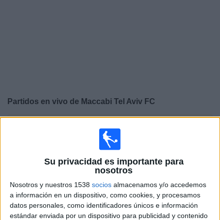
Widget
Partidos en vivo de
Maccabi Tel Aviv FC
×
Maccabi Tel Aviv FC: Actualmente no hay ningún partido
en vivo por TV. Puedes consultar el historial de partidos
emitidos anteriormente.
Su privacidad es importante para
nosotros
Jueves, 29-01-2026
Nosotros y nuestros 1538
socios
almacenamos y/o accedemos
15:00
Europa League
a información en un dispositivo, como cookies, y procesamos
Fase Liga
datos personales, como identificadores únicos e información
estándar enviada por un dispositivo para publicidad y contenido