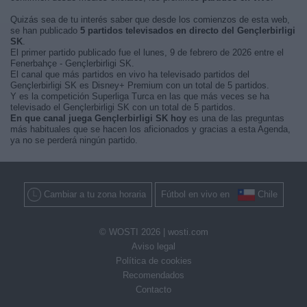
Quizás sea de tu interés saber que desde los comienzos de esta web,
se han publicado
5 partidos televisados en directo del Gençlerbirligi
SK
.
El primer partido publicado fue el lunes, 9 de febrero de 2026 entre el
Fenerbahçe - Gençlerbirligi SK.
El canal que más partidos en vivo ha televisado partidos del
Gençlerbirligi SK es Disney+ Premium con un total de 5 partidos.
Y es la competición Superliga Turca en las que más veces se ha
televisado el Gençlerbirligi SK con un total de 5 partidos.
En que canal juega Gençlerbirligi SK hoy
es una de las preguntas
más habituales que se hacen los aficionados y gracias a esta Agenda,
ya no se perderá ningún partido.
Cambiar a tu zona horaria
Fútbol en vivo en
Chile
© WOSTI 2026 |
wosti.com
Aviso legal
Política de cookies
Recomendados
Contacto