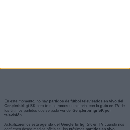
En este momento, no hay
partidos de fútbol televisados en vivo del
Gençlerbirligi SK
pero te mostramos un historial con la
guía en TV
de
los últimos partidos que se pudo ver del
Gençlerbirligi SK por
televisión
.
Actualizaremos está
agenda del Gençlerbirligi SK en TV
cuando nos
confirmen desde medios oficiales, los próximos
partidos en vivo
.