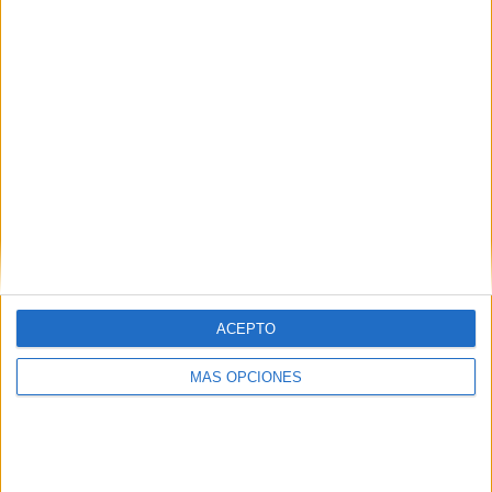
RANKING POR EQUIPOS
Besiktas
2 (15,38%)
Galatasaray
2 (15,38%)
Fenerbahçe
2 (15,38%)
Trabzonspor
2 (15,38%)
Rizespor
1 (7,69%)
Ver ranking completo
RANKING POR COMPETICIONES
Superliga Turca
12 (92,31%)
ACEPTO
Copa de Turquía
1 (7,69%)
Ver ranking completo
MÁS OPCIONES
Nº DE PARTIDOS POR DÍA DE LA SEMANA
LUNES
MARTES
MIÉRCOLES
JUEVES
VIERNES