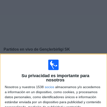
Widget
Partidos en vivo de
Gençlerbirligi SK
×
Gençlerbirligi SK: Actualmente no hay ningún partido en
vivo por TV. Puedes consultar el historial de partidos
emitidos anteriormente.
Su privacidad es importante para
nosotros
Domingo, 17-05-2026
Nosotros y nuestros 1538
socios
almacenamos y/o accedemos
a información en un dispositivo, como cookies, y procesamos
13:00
Superliga Turca
datos personales, como identificadores únicos e información
estándar enviada por un dispositivo para publicidad y contenido
Trabzonspor
personalizado, medición de publicidad y contenido,