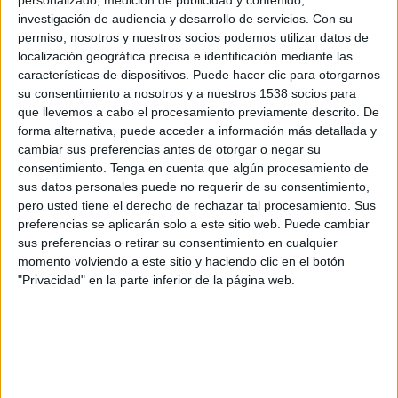
Gençlerbirligi SK
investigación de audiencia y desarrollo de servicios.
Con su
Disney+ Premium
permiso, nosotros y nuestros socios podemos utilizar datos de
localización geográfica precisa e identificación mediante las
características de dispositivos. Puede hacer clic para otorgarnos
Sábado, 18-04-2026
su consentimiento a nosotros y a nuestros 1538 socios para
13:00
Superliga Turca
que llevemos a cabo el procesamiento previamente descrito. De
forma alternativa, puede acceder a información más detallada y
Gençlerbirligi SK
cambiar sus preferencias antes de otorgar o negar su
Galatasaray
consentimiento.
Tenga en cuenta que algún procesamiento de
Disney+ Premium
sus datos personales puede no requerir de su consentimiento,
pero usted tiene el derecho de rechazar tal procesamiento. Sus
preferencias se aplicarán solo a este sitio web. Puede cambiar
Sábado, 04-04-2026
sus preferencias o retirar su consentimiento en cualquier
07:30
Superliga Turca
momento volviendo a este sitio y haciendo clic en el botón
"Privacidad" en la parte inferior de la página web.
Gençlerbirligi SK
Göztepe SK
Disney+ Premium
ESPN 5
Más días