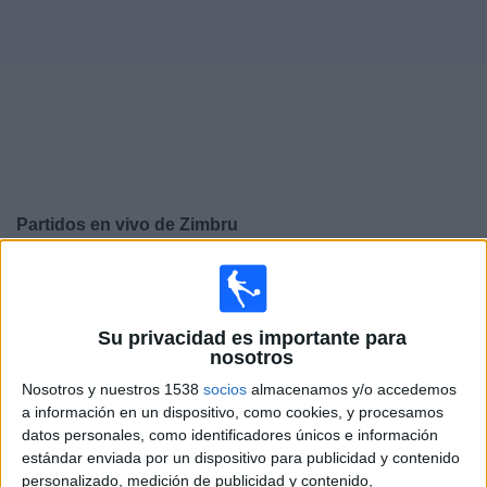
Widget
Partidos en vivo de
Zimbru
×
Zimbru: Actualmente no hay ningún partido en vivo por
TV. Puedes consultar el historial de partidos emitidos
anteriormente.
Su privacidad es importante para
nosotros
Sábado, 20-05-2023
Nosotros y nuestros 1538
socios
almacenamos y/o accedemos
a información en un dispositivo, como cookies, y procesamos
12:00
Superliga de Moldavia
datos personales, como identificadores únicos e información
estándar enviada por un dispositivo para publicidad y contenido
FC Bălți
personalizado, medición de publicidad y contenido,