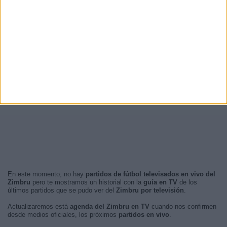
En este momento, no hay
partidos de fútbol televisados en vivo del
Zimbru
pero te mostramos un historial con la
guía en TV
de los
últimos partidos que se pudo ver del
Zimbru por televisión
.
Actualizaremos está
agenda del Zimbru en TV
cuando nos confirmen
desde medios oficiales, los próximos
partidos en vivo
.