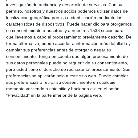
Zimbru
investigación de audiencia y desarrollo de servicios.
Con su
OneFootball
permiso, nosotros y nuestros socios podemos utilizar datos de
localización geográfica precisa e identificación mediante las
características de dispositivos. Puede hacer clic para otorgarnos
Domingo, 14-05-2023
su consentimiento a nosotros y a nuestros 1538 socios para
12:00
Superliga de Moldavia
que llevemos a cabo el procesamiento previamente descrito. De
forma alternativa, puede acceder a información más detallada y
Zimbru
cambiar sus preferencias antes de otorgar o negar su
Petrocub Hîncesti
consentimiento.
Tenga en cuenta que algún procesamiento de
sus datos personales puede no requerir de su consentimiento,
OneFootball
pero usted tiene el derecho de rechazar tal procesamiento. Sus
preferencias se aplicarán solo a este sitio web. Puede cambiar
Sábado, 06-05-2023
sus preferencias o retirar su consentimiento en cualquier
momento volviendo a este sitio y haciendo clic en el botón
12:00
Superliga de Moldavia
"Privacidad" en la parte inferior de la página web.
FC Sheriff
Zimbru
OneFootball
Más días