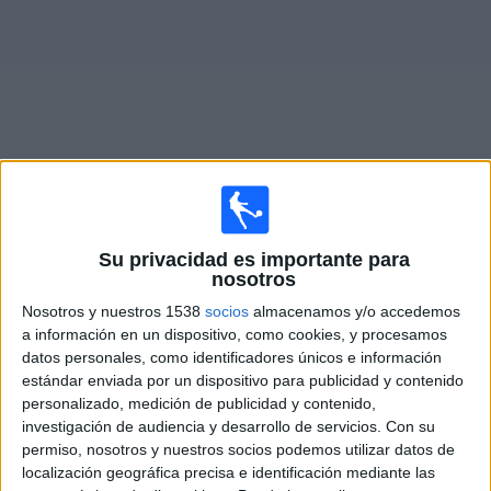
Widget
Partidos en vivo de
FC Köln Academy
Su privacidad es importante para
×
nosotros
FC Köln Academy: Actualmente no hay ningún partido
en vivo por TV. Puedes consultar el historial de partidos
Nosotros y nuestros 1538
socios
almacenamos y/o accedemos
emitidos anteriormente.
a información en un dispositivo, como cookies, y procesamos
datos personales, como identificadores únicos e información
estándar enviada por un dispositivo para publicidad y contenido
Miércoles, 04-02-2026
personalizado, medición de publicidad y contenido,
investigación de audiencia y desarrollo de servicios.
Con su
12:00
UEFA Youth League
permiso, nosotros y nuestros socios podemos utilizar datos de
1/16 de Final
localización geográfica precisa e identificación mediante las