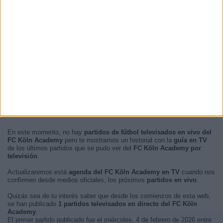
En este momento, no hay
partidos de fútbol televisados en vivo del
FC Köln Academy
pero te mostramos un historial con la
guía en TV
de los últimos partidos que se pudo ver del
FC Köln Academy por
televisión
.
Actualizaremos está
agenda del FC Köln Academy en TV
cuando nos
confirmen desde medios oficiales, los próximos
partidos en vivo
.
Quizás sea de tu interés saber que desde los comienzos de esta web,
se han publicado
1 partidos televisados en directo del FC Köln
Academy
.
El primer partido publicado fue el miércoles, 4 de febrero de 2026 entre