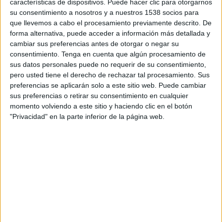
FC Köln Academy
características de dispositivos. Puede hacer clic para otorgarnos
su consentimiento a nosotros y a nuestros 1538 socios para
Inter Milan Academy
que llevemos a cabo el procesamiento previamente descrito. De
UEFA TV
Disney+ Premium
forma alternativa, puede acceder a información más detallada y
cambiar sus preferencias antes de otorgar o negar su
consentimiento.
Tenga en cuenta que algún procesamiento de
DATOS ESTADÍSTICOS DEL EQUIPO FC KÖLN ACADEMY
sus datos personales puede no requerir de su consentimiento,
EN TELEVISIÓN EN CHILE
pero usted tiene el derecho de rechazar tal procesamiento. Sus
preferencias se aplicarán solo a este sitio web. Puede cambiar
A fecha de hoy
08-08-2026
y desde que esta web recoge los datos
sus preferencias o retirar su consentimiento en cualquier
estadísticos de cuándo y dónde se transmiten los partidos de
Fútbol
del
momento volviendo a este sitio y haciendo clic en el botón
equipo
FC Köln Academy
en
Chile
, que fue el
04-02-2026
, podemos dar
"Privacidad" en la parte inferior de la página web.
los siguientes datos:
1
PARTIDOS TELEVISADOS
1 partidos en abierto
100%
0 partidos de pago
0%