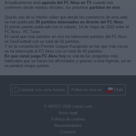
Actualizaremos está
agenda del FC Aksu en TV
cuando nos
confirmen desde medios oficiales, los próximos
partidos en vivo
.
Quizás sea de tu interés saber que desde los comienzos de esta web,
se han publicado
50 partidos televisados en directo del FC Aksu
.
El primer partido publicado fue el sábado, 14 de mayo de 2022 entre el
FC Aksu - FC Turan.
El canal que más partidos en vivo ha televisado partidos del FC Aksu
es OneFootball con un total de 50 partidos.
Y es la competición Premier League Kazajistán en las que más veces
se ha televisado el FC Aksu con un total de 43 partidos.
En que canal juega FC Aksu hoy
es una de las preguntas más
habituales que se hacen los aficionados y gracias a esta Agenda, ya no
se perderá ningún partido.
Cambiar a tu zona horaria
Fútbol en vivo en
Chile
© WOSTI 2026 |
wosti.com
Aviso legal
Política de cookies
Recomendados
Contacto