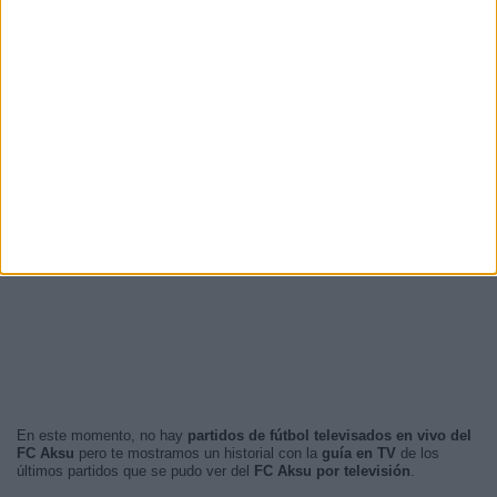
En este momento, no hay
partidos de fútbol televisados en vivo del
FC Aksu
pero te mostramos un historial con la
guía en TV
de los
últimos partidos que se pudo ver del
FC Aksu por televisión
.