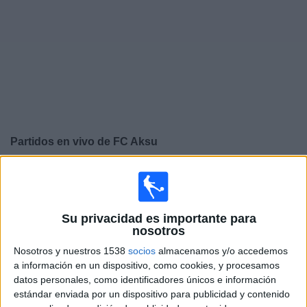
Widget
Partidos en vivo de
FC Aksu
×
FC Aksu: Actualmente no hay ningún partido en vivo por
TV. Puedes consultar el historial de partidos emitidos
anteriormente.
Su privacidad es importante para
nosotros
Sábado, 30-03-2024
Nosotros y nuestros 1538
socios
almacenamos y/o accedemos
a información en un dispositivo, como cookies, y procesamos
09:00
Premier League Kazajistán
datos personales, como identificadores únicos e información
estándar enviada por un dispositivo para publicidad y contenido
FC Aksu