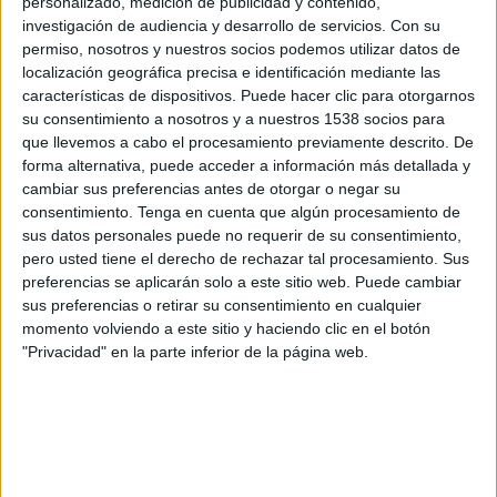
personalizado, medición de publicidad y contenido,
Kaisar Kyzylorda
investigación de audiencia y desarrollo de servicios.
Con su
OneFootball
permiso, nosotros y nuestros socios podemos utilizar datos de
localización geográfica precisa e identificación mediante las
Domingo, 29-10-2023
características de dispositivos. Puede hacer clic para otorgarnos
su consentimiento a nosotros y a nuestros 1538 socios para
04:00
Premier League Kazajistán
que llevemos a cabo el procesamiento previamente descrito. De
forma alternativa, puede acceder a información más detallada y
FC Aksu
cambiar sus preferencias antes de otorgar o negar su
FC Tobol
consentimiento.
Tenga en cuenta que algún procesamiento de
OneFootball
sus datos personales puede no requerir de su consentimiento,
pero usted tiene el derecho de rechazar tal procesamiento. Sus
preferencias se aplicarán solo a este sitio web. Puede cambiar
Sábado, 21-10-2023
sus preferencias o retirar su consentimiento en cualquier
08:00
Premier League Kazajistán
momento volviendo a este sitio y haciendo clic en el botón
"Privacidad" en la parte inferior de la página web.
FC Kairat
FC Aksu
OneFootball
Más días