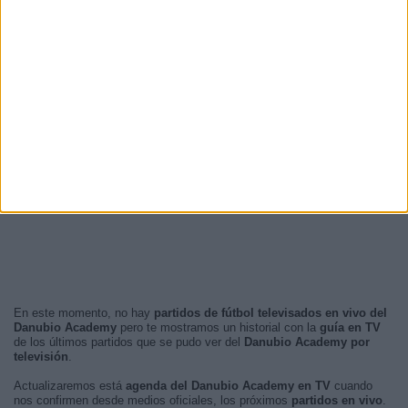
En este momento, no hay
partidos de fútbol televisados en vivo del
Danubio Academy
pero te mostramos un historial con la
guía en TV
de los últimos partidos que se pudo ver del
Danubio Academy por
televisión
.
Actualizaremos está
agenda del Danubio Academy en TV
cuando
nos confirmen desde medios oficiales, los próximos
partidos en vivo
.