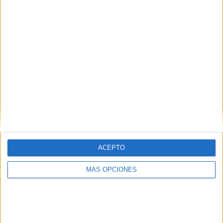
TOTAL
MÁXIMO
TOTAL
1
1
4
COMPETICIONES
VS Cerro
RIVALES
PorteñoAcademy
RANKING POR EQUIPOS
Cerro PorteñoAcademy
1 (25%)
O'Higgins Academy
1 (25%)
River Plate Academy
1 (25%)
Millonarios Academy
1 (25%)
Ver ranking completo
ACEPTO
RANKING POR COMPETICIONES
MÁS OPCIONES
Copa Libertadores Sub-20
4 (100%)
Ver ranking completo