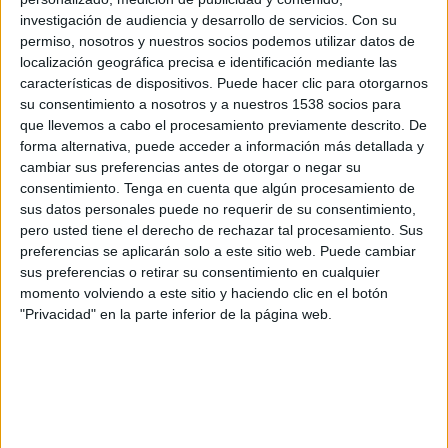
Danubio Academy
investigación de audiencia y desarrollo de servicios.
Con su
ChileVisión Web
Pluto TV
permiso, nosotros y nuestros socios podemos utilizar datos de
localización geográfica precisa e identificación mediante las
características de dispositivos. Puede hacer clic para otorgarnos
Sábado, 22-02-2020
su consentimiento a nosotros y a nuestros 1538 socios para
16:00
Copa Libertadores Sub-20
que llevemos a cabo el procesamiento previamente descrito. De
Fase de grupos
forma alternativa, puede acceder a información más detallada y
cambiar sus preferencias antes de otorgar o negar su
Cerro PorteñoAcademy
consentimiento.
Tenga en cuenta que algún procesamiento de
Danubio Academy
sus datos personales puede no requerir de su consentimiento,
Facebook Watch CONMEBOL
pero usted tiene el derecho de rechazar tal procesamiento. Sus
preferencias se aplicarán solo a este sitio web. Puede cambiar
sus preferencias o retirar su consentimiento en cualquier
Miércoles, 19-02-2020
momento volviendo a este sitio y haciendo clic en el botón
16:00
Copa Libertadores Sub-20
"Privacidad" en la parte inferior de la página web.
Fase de grupos
Danubio Academy
Millonarios Academy
Facebook Watch CONMEBOL