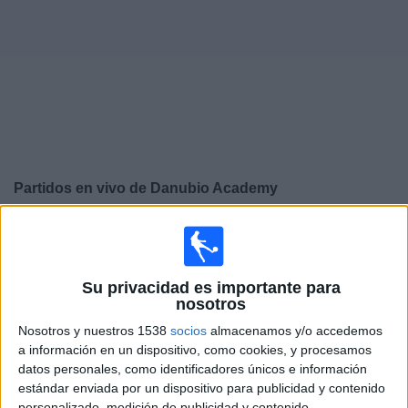
Widget
Partidos en vivo de
Danubio Academy
×
Danubio Academy: Actualmente no hay ningún partido
en vivo por TV. Puedes consultar el historial de partidos
emitidos anteriormente.
Su privacidad es importante para
nosotros
Sábado, 01-03-2025
Nosotros y nuestros 1538
socios
almacenamos y/o accedemos
a información en un dispositivo, como cookies, y procesamos
17:00
Copa Libertadores Sub-20
datos personales, como identificadores únicos e información
estándar enviada por un dispositivo para publicidad y contenido
O'Higgins Academy
personalizado, medición de publicidad y contenido,