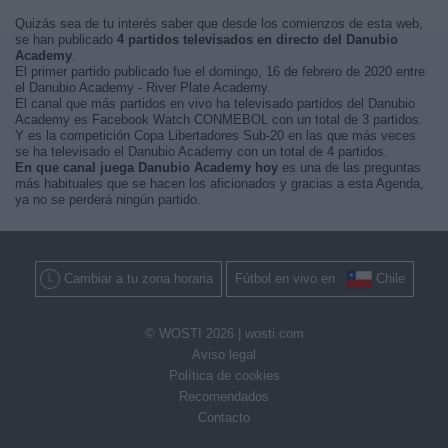
Quizás sea de tu interés saber que desde los comienzos de esta web,
se han publicado
4 partidos televisados en directo del Danubio
Academy
.
El primer partido publicado fue el domingo, 16 de febrero de 2020 entre
el Danubio Academy - River Plate Academy.
El canal que más partidos en vivo ha televisado partidos del Danubio
Academy es Facebook Watch CONMEBOL con un total de 3 partidos.
Y es la competición Copa Libertadores Sub-20 en las que más veces
se ha televisado el Danubio Academy con un total de 4 partidos.
En que canal juega Danubio Academy hoy
es una de las preguntas
más habituales que se hacen los aficionados y gracias a esta Agenda,
ya no se perderá ningún partido.
Cambiar a tu zona horaria
Fútbol en vivo en
Chile
© WOSTI 2026 |
wosti.com
Aviso legal
Política de cookies
Recomendados
Contacto