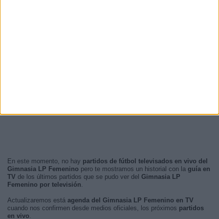
En este momento, no hay
partidos de fútbol televisados en vivo del
Gimnasia LP Femenino
pero te mostramos un historial con la
guía en
TV
de los últimos partidos que se pudo ver del
Gimnasia LP
Femenino por televisión
.
Actualizaremos está
agenda del Gimnasia LP Femenino en TV
cuando nos confirmen desde medios oficiales, los próximos
partidos
en vivo
.