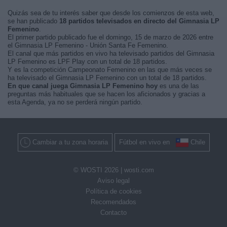
Quizás sea de tu interés saber que desde los comienzos de esta web,
se han publicado
18 partidos televisados en directo del Gimnasia LP
Femenino
.
El primer partido publicado fue el domingo, 15 de marzo de 2026 entre
el Gimnasia LP Femenino - Unión Santa Fe Femenino.
El canal que más partidos en vivo ha televisado partidos del Gimnasia
LP Femenino es LPF Play con un total de 18 partidos.
Y es la competición Campeonato Femenino en las que más veces se
ha televisado el Gimnasia LP Femenino con un total de 18 partidos.
En que canal juega Gimnasia LP Femenino hoy
es una de las
preguntas más habituales que se hacen los aficionados y gracias a
esta Agenda, ya no se perderá ningún partido.
Cambiar a tu zona horaria
Fútbol en vivo en
Chile
© WOSTI 2026 |
wosti.com
Aviso legal
Política de cookies
Recomendados
Contacto