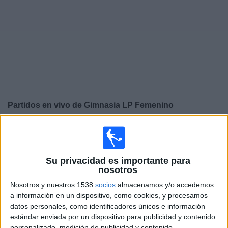
Widget
Partidos en vivo de
Gimnasia LP Femenino
×
Gimnasia LP Femenino: Actualmente no hay ningún
partido en vivo por TV. Puedes consultar el historial de
partidos emitidos anteriormente.
Su privacidad es importante para
nosotros
Sábado, 08-08-2026
Nosotros y nuestros 1538
socios
almacenamos y/o accedemos
a información en un dispositivo, como cookies, y procesamos
14:00
Campeonato Femenino
datos personales, como identificadores únicos e información
estándar enviada por un dispositivo para publicidad y contenido
Lanús
personalizado, medición de publicidad y contenido,