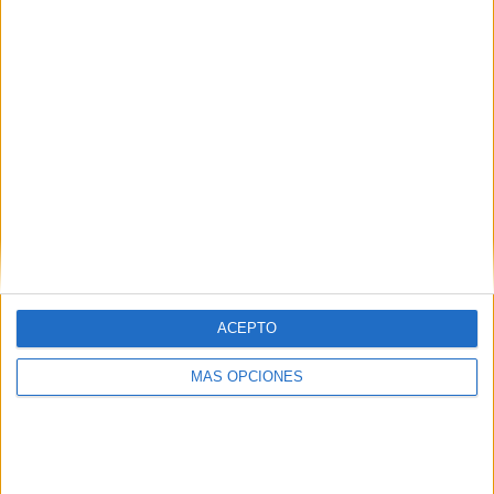
RANKING POR EQUIPOS
San Luis FC
2 (11,11%)
Unión Santa Fe Femenino
2 (11,11%)
Lanús
2 (11,11%)
Boca Juniors Femenino
1 (5,56%)
Talleres Córdoba Femenino
1 (5,56%)
Ver ranking completo
RANKING POR COMPETICIONES
Campeonato Femenino
18 (100%)
ACEPTO
Ver ranking completo
MÁS OPCIONES
Nº DE PARTIDOS POR DÍA DE LA SEMANA
LUNES
MARTES
MIÉRCOLES
JUEVES
VIERNES
4
-
1
-
2