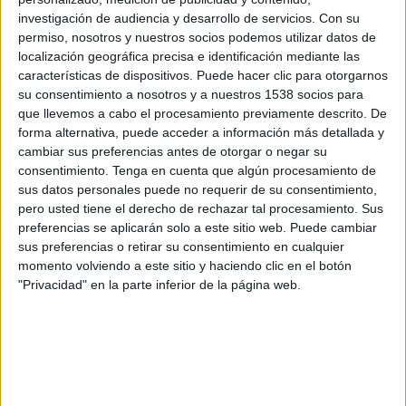
Gimnasia LP Femenino
investigación de audiencia y desarrollo de servicios.
Con su
LPF Play
permiso, nosotros y nuestros socios podemos utilizar datos de
localización geográfica precisa e identificación mediante las
características de dispositivos. Puede hacer clic para otorgarnos
Domingo, 02-08-2026
su consentimiento a nosotros y a nuestros 1538 socios para
10:30
Campeonato Femenino
que llevemos a cabo el procesamiento previamente descrito. De
forma alternativa, puede acceder a información más detallada y
Gimnasia LP Femenino
cambiar sus preferencias antes de otorgar o negar su
San Luis FC
consentimiento.
Tenga en cuenta que algún procesamiento de
LPF Play
sus datos personales puede no requerir de su consentimiento,
pero usted tiene el derecho de rechazar tal procesamiento. Sus
preferencias se aplicarán solo a este sitio web. Puede cambiar
Lunes, 27-07-2026
sus preferencias o retirar su consentimiento en cualquier
14:00
Campeonato Femenino
momento volviendo a este sitio y haciendo clic en el botón
"Privacidad" en la parte inferior de la página web.
Unión Santa Fe Femenino
Gimnasia LP Femenino
LPF Play
Más días