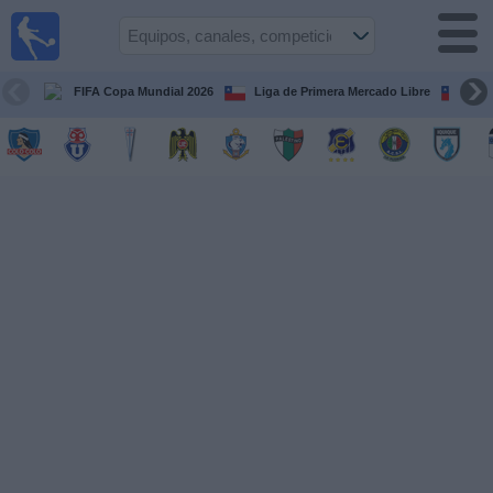
Fútbol
en Vivo
Chile
FIFA Copa Mundial 2026
Liga de Primera Mercado Libre
Cop
Guía de
Partidos
Televisados
Próximos
Partidos
Equipos
Competiciones
Canales
TV
Noticias