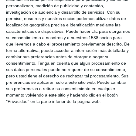
River Plate
personalizado, medición de publicidad y contenido,
Club Blooming
investigación de audiencia y desarrollo de servicios.
Con su
DGO
DSports (610/1610)
permiso, nosotros y nuestros socios podemos utilizar datos de
localización geográfica precisa e identificación mediante las
características de dispositivos. Puede hacer clic para otorgarnos
Jueves, 21-05-2026
su consentimiento a nosotros y a nuestros 1538 socios para
20:30
Copa Sudamericana
que llevemos a cabo el procesamiento previamente descrito. De
Fase de grupos
forma alternativa, puede acceder a información más detallada y
cambiar sus preferencias antes de otorgar o negar su
Club Blooming
consentimiento.
Tenga en cuenta que algún procesamiento de
Carabobo
sus datos personales puede no requerir de su consentimiento,
pero usted tiene el derecho de rechazar tal procesamiento. Sus
DGO
DSPORTS+ Plus (613/1613)
preferencias se aplicarán solo a este sitio web. Puede cambiar
Amazon Prime Video (Ver en vivo)
sus preferencias o retirar su consentimiento en cualquier
momento volviendo a este sitio y haciendo clic en el botón
Jueves, 07-05-2026
"Privacidad" en la parte inferior de la página web.
20:30
Copa Sudamericana
Fase de grupos
Club Blooming
RB Bragantino