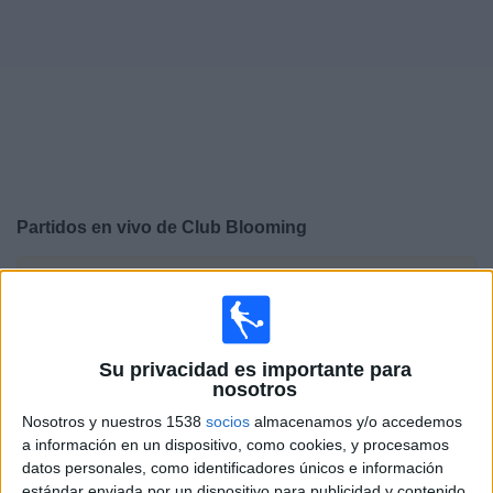
Widget
Partidos en vivo de
Club Blooming
×
Club Blooming: Actualmente no hay ningún partido en
vivo por TV. Puedes consultar el historial de partidos
emitidos anteriormente.
Su privacidad es importante para
nosotros
Miércoles, 27-05-2026
Nosotros y nuestros 1538
socios
almacenamos y/o accedemos
20:30
Copa Sudamericana
a información en un dispositivo, como cookies, y procesamos
Fase de grupos
datos personales, como identificadores únicos e información
estándar enviada por un dispositivo para publicidad y contenido