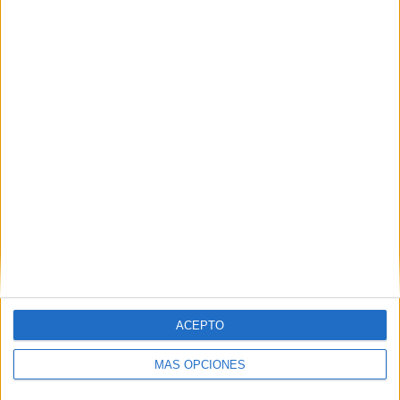
45%
TOTAL
MÁXIMO
TOTAL
3
2
23
COMPETICIONES
VS Bahía
RIVALES
RANKING POR EQUIPOS
Bahía
2 (5%)
Royal Pari
2 (5%)
Oriente Petrolero
2 (5%)
Sport Boys
2 (5%)
Bolívar
2 (5%)
Ver ranking completo
RANKING POR COMPETICIONES
ACEPTO
División Profesional Bolivia
20 (50%)
MÁS OPCIONES
Copa Sudamericana
18 (45%)
Copa Libertadores
2 (5%)