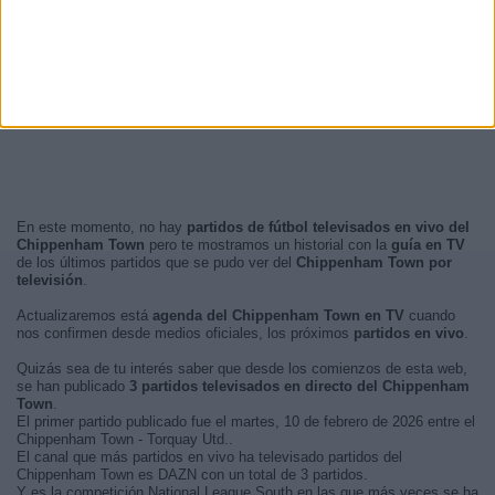
En este momento, no hay
partidos de fútbol televisados en vivo del
Chippenham Town
pero te mostramos un historial con la
guía en TV
de los últimos partidos que se pudo ver del
Chippenham Town por
televisión
.
Actualizaremos está
agenda del Chippenham Town en TV
cuando
nos confirmen desde medios oficiales, los próximos
partidos en vivo
.
Quizás sea de tu interés saber que desde los comienzos de esta web,
se han publicado
3 partidos televisados en directo del Chippenham
Town
.
El primer partido publicado fue el martes, 10 de febrero de 2026 entre el
Chippenham Town - Torquay Utd..
El canal que más partidos en vivo ha televisado partidos del
Chippenham Town es DAZN con un total de 3 partidos.
Y es la competición National League South en las que más veces se ha