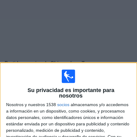
Widget
Partidos en vivo de
Chippenham Town
×
Chippenham Town: Actualmente no hay ningún partido
en vivo por TV. Puedes consultar el historial de partidos
Su privacidad es importante para
emitidos anteriormente.
nosotros
Nosotros y nuestros 1538
socios
almacenamos y/o accedemos
Martes, 10-03-2026
a información en un dispositivo, como cookies, y procesamos
datos personales, como identificadores únicos e información
14:45
National League South
estándar enviada por un dispositivo para publicidad y contenido
personalizado, medición de publicidad y contenido,
Hemel Hempstead Town
investigación de audiencia y desarrollo de servicios.
Con su