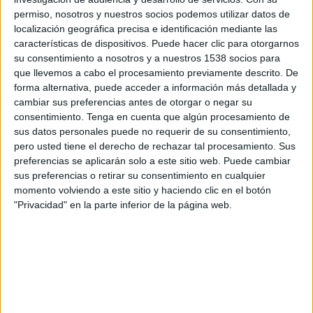
Chippenham Town
permiso, nosotros y nuestros socios podemos utilizar datos de
DAZN (Ver en directo)
localización geográfica precisa e identificación mediante las
características de dispositivos. Puede hacer clic para otorgarnos
su consentimiento a nosotros y a nuestros 1538 socios para
Miércoles, 25-02-2026
que llevemos a cabo el procesamiento previamente descrito. De
14:45
National League South
forma alternativa, puede acceder a información más detallada y
cambiar sus preferencias antes de otorgar o negar su
Farnborough FC
consentimiento.
Tenga en cuenta que algún procesamiento de
Chippenham Town
sus datos personales puede no requerir de su consentimiento,
DAZN (Ver en directo)
pero usted tiene el derecho de rechazar tal procesamiento. Sus
preferencias se aplicarán solo a este sitio web. Puede cambiar
sus preferencias o retirar su consentimiento en cualquier
Martes, 10-02-2026
momento volviendo a este sitio y haciendo clic en el botón
14:45
National League South
"Privacidad" en la parte inferior de la página web.
Chippenham Town
Torquay Utd.
DAZN (Ver en directo)
DATOS ESTADÍSTICOS DEL EQUIPO CHIPPENHAM TOWN