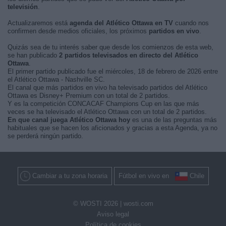
televisión
.
Actualizaremos está
agenda del Atlético Ottawa en TV
cuando nos
confirmen desde medios oficiales, los próximos
partidos en vivo
.
Quizás sea de tu interés saber que desde los comienzos de esta web,
se han publicado
2 partidos televisados en directo del Atlético
Ottawa
.
El primer partido publicado fue el miércoles, 18 de febrero de 2026 entre
el Atlético Ottawa - Nashville SC.
El canal que más partidos en vivo ha televisado partidos del Atlético
Ottawa es Disney+ Premium con un total de 2 partidos.
Y es la competición CONCACAF Champions Cup en las que más
veces se ha televisado el Atlético Ottawa con un total de 2 partidos.
En que canal juega Atlético Ottawa hoy
es una de las preguntas más
habituales que se hacen los aficionados y gracias a esta Agenda, ya no
se perderá ningún partido.
Cambiar a tu zona horaria
Fútbol en vivo en
Chile
© WOSTI 2026 |
wosti.com
Aviso legal
Política de cookies