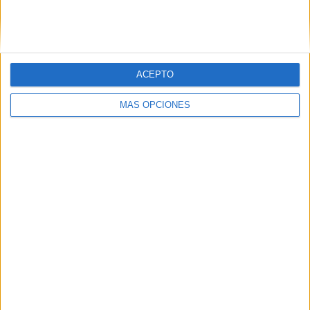
CONCACAF Champions Cup
2 (100%)
Ver ranking completo
Nº DE PARTIDOS POR DÍA DE LA SEMANA
ACEPTO
LUNES
MARTES
MIÉRCOLES
JUEVES
VIERNES
MÁS OPCIONES
-
2
-
-
-
- %
100%
- %
- %
- %
SÁBADO
DOMINGO
-
-
- %
- %
Nº DE PARTIDOS POR MES
ENERO
FEBRERO
MARZO
ABRIL
MAYO
JUNIO
JULIO
AGOSTO
-
2
-
-
-
-
-
-
- %
100%
- %
- %
- %
- %
- %
- %
SEPTIEMBRE
OCTUBRE
NOVIEMBRE
DICIEMBRE