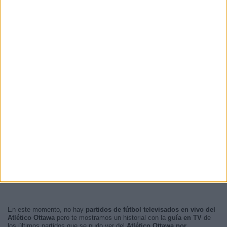
En este momento, no hay
partidos de fútbol televisados en vivo del
Atlético Ottawa
pero te mostramos un historial con la
guía en TV
de
los últimos partidos que se pudo ver del
Atlético Ottawa por