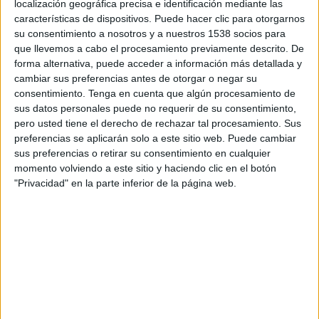
localización geográfica precisa e identificación mediante las
características de dispositivos. Puede hacer clic para otorgarnos
Nashville SC
su consentimiento a nosotros y a nuestros 1538 socios para
Atlético Ottawa
que llevemos a cabo el procesamiento previamente descrito. De
Disney+ Premium
forma alternativa, puede acceder a información más detallada y
cambiar sus preferencias antes de otorgar o negar su
consentimiento.
Tenga en cuenta que algún procesamiento de
Martes, 17-02-2026
sus datos personales puede no requerir de su consentimiento,
20:00
CONCACAF Champions Cup
pero usted tiene el derecho de rechazar tal procesamiento. Sus
preferencias se aplicarán solo a este sitio web. Puede cambiar
sus preferencias o retirar su consentimiento en cualquier
momento volviendo a este sitio y haciendo clic en el botón
"Privacidad" en la parte inferior de la página web.
Atlético Ottawa
Nashville SC
Disney+ Premium
DATOS ESTADÍSTICOS DEL EQUIPO ATLÉTICO OTTAWA EN
TELEVISIÓN EN CHILE
A fecha de hoy
07-08-2026
y desde que esta web recoge los datos