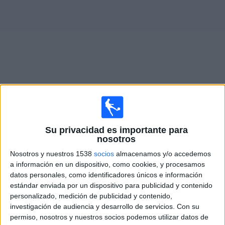
Widget
Partidos en vivo de
Atlético Ottawa
×
Su privacidad es importante para
Atlético Ottawa: Actualmente no hay ningún partido en
nosotros
vivo por TV. Puedes consultar el historial de partidos
emitidos anteriormente.
Nosotros y nuestros 1538
socios
almacenamos y/o accedemos
a información en un dispositivo, como cookies, y procesamos
datos personales, como identificadores únicos e información
Martes, 24-02-2026
estándar enviada por un dispositivo para publicidad y contenido
personalizado, medición de publicidad y contenido,
20:00
CONCACAF Champions Cup
investigación de audiencia y desarrollo de servicios.
Con su
permiso, nosotros y nuestros socios podemos utilizar datos de