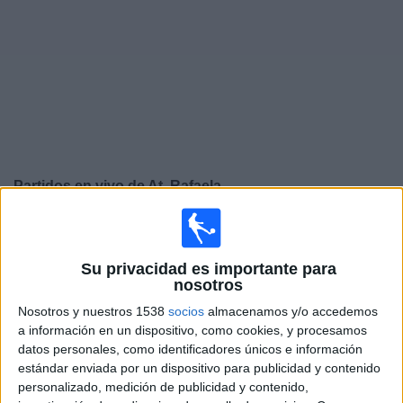
Widget
Partidos en vivo de
At. Rafaela
Viernes, 14-08-2026
19:30
Primera Nacional Argentina
Su privacidad es importante para
nosotros
At. Rafaela
Nosotros y nuestros 1538
socios
almacenamos y/o accedemos
Defensores Belgrano
a información en un dispositivo, como cookies, y procesamos
LPF Play
datos personales, como identificadores únicos e información
estándar enviada por un dispositivo para publicidad y contenido
Lunes, 24-08-2026
personalizado, medición de publicidad y contenido,