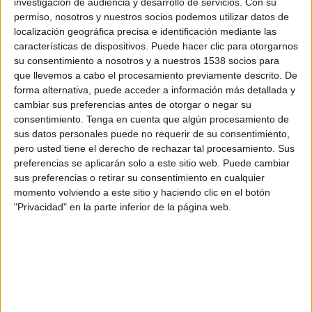
investigación de audiencia y desarrollo de servicios.
Con su
15:00
Primera Nacional Argentina
permiso, nosotros y nuestros socios podemos utilizar datos de
localización geográfica precisa e identificación mediante las
Atlético Güemes
características de dispositivos. Puede hacer clic para otorgarnos
At. Rafaela
su consentimiento a nosotros y a nuestros 1538 socios para
que llevemos a cabo el procesamiento previamente descrito. De
forma alternativa, puede acceder a información más detallada y
LPF Play
cambiar sus preferencias antes de otorgar o negar su
consentimiento.
Tenga en cuenta que algún procesamiento de
Sábado, 29-08-2026
sus datos personales puede no requerir de su consentimiento,
pero usted tiene el derecho de rechazar tal procesamiento. Sus
16:00
Primera Nacional Argentina
preferencias se aplicarán solo a este sitio web. Puede cambiar
At. Rafaela
sus preferencias o retirar su consentimiento en cualquier
momento volviendo a este sitio y haciendo clic en el botón
Tristán Suárez
"Privacidad" en la parte inferior de la página web.
LPF Play
Más días
DATOS ESTADÍSTICOS DEL EQUIPO AT. RAFAELA EN
TELEVISIÓN EN CHILE