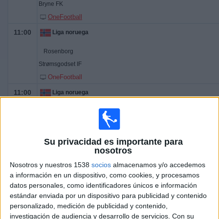
Bryne FK
OneFootball
11:00
Liga noruega
Rosenborg
Strømsgodset IF
OneFootball
11:00
Liga noruega
Viking FK
Vålerenga
OneFootball
Su privacidad es importante para
nosotros
11:00
Liga noruega
Nosotros y nuestros 1538
socios
almacenamos y/o accedemos
Sarpsborg 08
a información en un dispositivo, como cookies, y procesamos
Molde
datos personales, como identificadores únicos e información
estándar enviada por un dispositivo para publicidad y contenido
OneFootball
personalizado, medición de publicidad y contenido,
11:00
Liga noruega
investigación de audiencia y desarrollo de servicios.
Con su