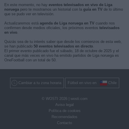
En este momento, no hay
eventos televisados en vivo de Liga
noruega
pero te mostramos un historial con la
guía en TV
de lo último
que se pudo ver en televisión.
Actualizaremos está
agenda de Liga noruega en TV
cuando nos
confirmen desde medios oficiales, los próximos eventos
televisados
en vivo
.
Quizás sea de tu interés saber que desde los comienzos de esta web,
se han publicado
50 eventos televisados en directo
.
El primer evento publicado fue el sábado, 18 de octubre de 2025 y el
canal que más veces en vivo ha emitido partidos de Liga noruega es
OneFootball con un total de 50.
Cambiar a tu zona horaria
Fútbol en vivo en
Chile
© WOSTI 2026 |
wosti.com
Aviso legal
Política de cookies
Recomendados
Contacto