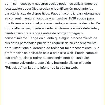
permiso, nosotros y nuestros socios podemos utilizar datos de
Kristiansund
localización geográfica precisa e identificación mediante las
Tromsø
características de dispositivos. Puede hacer clic para otorgarnos
su consentimiento a nosotros y a nuestros 1538 socios para
OneFootball
que llevemos a cabo el procesamiento previamente descrito. De
11:00
Liga noruega
forma alternativa, puede acceder a información más detallada y
cambiar sus preferencias antes de otorgar o negar su
SK Brann
consentimiento.
Tenga en cuenta que algún procesamiento de
HamKam
sus datos personales puede no requerir de su consentimiento,
OneFootball
pero usted tiene el derecho de rechazar tal procesamiento. Sus
preferencias se aplicarán solo a este sitio web. Puede cambiar
11:00
Liga noruega
sus preferencias o retirar su consentimiento en cualquier
momento volviendo a este sitio y haciendo clic en el botón
Bodø/Glimt
"Privacidad" en la parte inferior de la página web.
Fredrikstad
OneFootball
11:00
Liga noruega
Sandefjord
KFUM Oslo
OneFootball