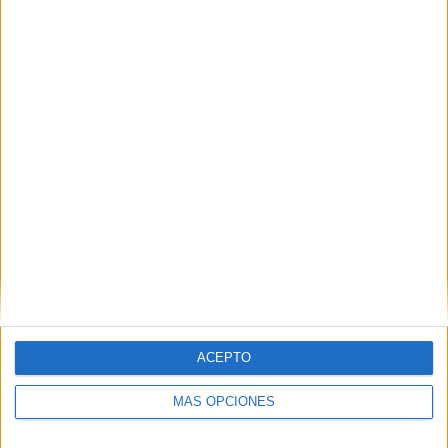
100%
0 partidos de pago
0%
PARTIDO MÁS REPETIDO
Rosenborg - Sandefjord
6
ÚLTIMO PARTIDO EN ABIERTO
Bodø/Glimt - Fredrikstad
30-11-2025 Liga noruega por
OneFootball
ÚLTIMO PARTIDO DE PAGO
-
- por
ACEPTO
RANKING POR CANALES
MÁS OPCIONES
OneFootball
954 (98,35%)
FIFA+
240 (24,74%)