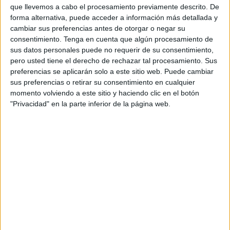
U de Concepción
que llevemos a cabo el procesamiento previamente descrito. De
forma alternativa, puede acceder a información más detallada y
APLAZADO
cambiar sus preferencias antes de otorgar o negar su
consentimiento.
Tenga en cuenta que algún procesamiento de
Domingo, 19-07-2026
sus datos personales puede no requerir de su consentimiento,
12:00
Campeonato Ascenso
pero usted tiene el derecho de rechazar tal procesamiento. Sus
preferencias se aplicarán solo a este sitio web. Puede cambiar
Antofagasta
sus preferencias o retirar su consentimiento en cualquier
momento volviendo a este sitio y haciendo clic en el botón
Rangers Talca
"Privacidad" en la parte inferior de la página web.
HBO MAX
TNT Sports Premium
APLAZADO
12:00
Campeonato Ascenso
Magallanes
Curicó Unido
HBO MAX
TNT Sports
APLAZADO
19:00
Campeonato Ascenso
San Luis
Unión Española