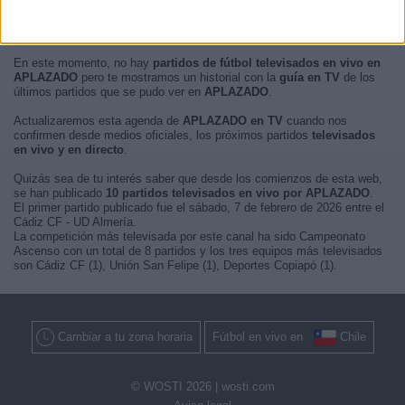
En este momento, no hay
partidos de fútbol televisados en vivo en
APLAZADO
pero te mostramos un historial con la
guía en TV
de los
últimos partidos que se pudo ver en
APLAZADO
.
Actualizaremos esta agenda de
APLAZADO en TV
cuando nos
confirmen desde medios oficiales, los próximos partidos
televisados
en vivo y en directo
.
Quizás sea de tu interés saber que desde los comienzos de esta web,
se han publicado
10 partidos televisados en vivo por APLAZADO
.
El primer partido publicado fue el sábado, 7 de febrero de 2026 entre el
Cádiz CF - UD Almería.
La competición más televisada por este canal ha sido Campeonato
Ascenso con un total de 8 partidos y los tres equipos más televisados
son Cádiz CF (1), Unión San Felipe (1), Deportes Copiapó (1).
Cambiar a tu zona horaria
Fútbol en vivo en
Chile
© WOSTI 2026 |
wosti.com