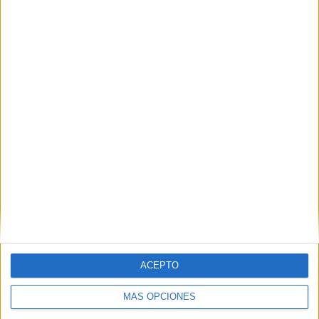
Sábado, 18-07-2026
12:30
Campeonato Ascenso
Unión San Felipe
Deportes Iquique
HBO MAX
TNT Sports
APLAZADO
12:30
Campeonato Ascenso
ACEPTO
Deportes Copiapó
Deportes Puerto Montt
MÁS OPCIONES
HBO MAX
TNT Sports Premium
APLAZADO