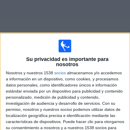
Widget
Su privacidad es importante para
Programación de
APLAZADO
en vivo
nosotros
×
Nosotros y nuestros 1538
socios
almacenamos y/o accedemos
APLAZADO: Actualmente no hay ningún partido en vivo
a información en un dispositivo, como cookies, y procesamos
por TV. Puedes consultar el historial de partidos
datos personales, como identificadores únicos e información
emitidos anteriormente.
estándar enviada por un dispositivo para publicidad y contenido
personalizado, medición de publicidad y contenido,
investigación de audiencia y desarrollo de servicios.
Con su
Sábado, 25-07-2026
permiso, nosotros y nuestros socios podemos utilizar datos de
15:00
Liga de Primera Mercado Libre
localización geográfica precisa e identificación mediante las
características de dispositivos. Puede hacer clic para otorgarnos
Coquimbo Unido
su consentimiento a nosotros y a nuestros 1538 socios para