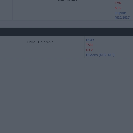
Chile
Bolivia
TVN
NTV
DSports
(610/1610)
DGO
Chile
Colombia
TVN
NTV
DSports (610/1610)