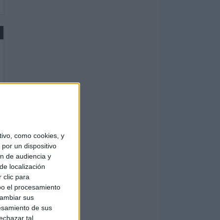
V
ivo, como cookies, y
por un dispositivo
ón de audiencia y
de localización
 clic para
bo el procesamiento
cambiar sus
esamiento de sus
echazar tal