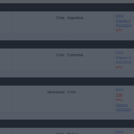
DGO
Chile
Argentina
DSports 2
(612/1612)
NTV
DGO
Chile
Colombia
DSports 2
(612/1612)
NTV
DGO
Venezuela
Chile
TVN
NTV
DSports
(610/1610)
DGO