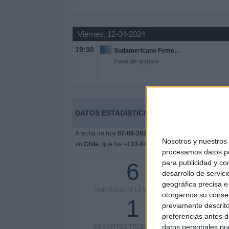
Viernes, 12-04-2024
19:30
Sudamericano Femenino Sub-20
Fase de grupos
DATOS ESTADÍSTICOS DE FÚTBOL DEL CAN
A fecha de hoy
07-08-2026
y desde que esta web recoge
Nosotros y nuestro
en
Chile
, que fue el
13-04-2024
, podemos dar los sigui
procesamos datos per
para publicidad y co
6
desarrollo de servici
geográfica precisa e 
PARTIDOS TELEVISADOS
COMPETI
otorgarnos su conse
1
previamente descrito
preferencias antes d
datos personales pue
DEPORTES TELEVISADOS