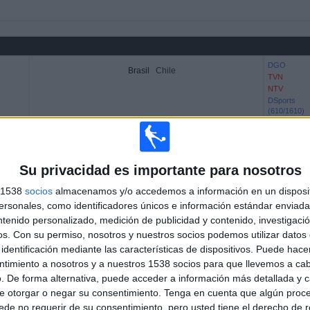
DGO
Brasil
Chile
TVN
NTV
DSports
(610/1610)
AL NTV EN CHILE
Su privacidad es importante para nosotros
 los datos estadísticos de cuándo y dónde se televisan los partidos del canal
NT
s 1538
socios
almacenamos y/o accedemos a información en un disposit
entes datos:
sonales, como identificadores únicos e información estándar enviada 
ntenido personalizado, medición de publicidad y contenido, investigaci
2
6
os.
Con su permiso, nosotros y nuestros socios podemos utilizar datos 
identificación mediante las características de dispositivos. Puede hacer
CIONES TELEVISADAS
EQUIPOS TELEVISADOS
ntimiento a nosotros y a nuestros 1538 socios para que llevemos a ca
. De forma alternativa, puede acceder a información más detallada y 
e otorgar o negar su consentimiento.
Tenga en cuenta que algún proc
de no requerir de su consentimiento, pero usted tiene el derecho de r