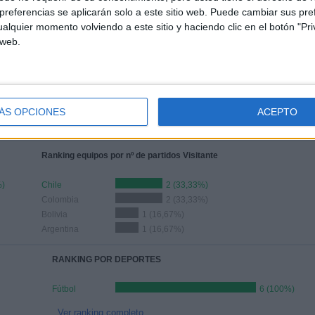
referencias se aplicarán solo a este sitio web. Puede cambiar sus pref
alquier momento volviendo a este sitio y haciendo clic en el botón "Pri
ÚLTIMO PARTIDO
 web.
Chile - Argentina
09-05-2025 Sudamericano Femenino
Sub-17
ÁS OPCIONES
ACEPTO
Ranking equipos por nº de partidos Visitante
%)
Chile
2 (33,33%)
Colombia
2 (33,33%)
Bolivia
1 (16,67%)
Argentina
1 (16,67%)
RANKING POR DEPORTES
Fútbol
6 (100%)
Ver ranking completo