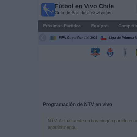
Fútbol en Vivo Chile
Fútbol
Guía de Partidos Televisados
en Vivo
Chile
Próximos Partidos
Equipos
Competi
Guía de
Partidos
FIFA Copa Mundial 2026
Liga de Primera 
Televisados
Próximos
Partidos
Equipos
Competiciones
Programación de
NTV
en vivo
Canales
TV
NTV: Actualmente no hay ningún partido en vi
anteriormente.
Noticias