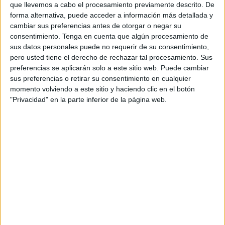
que llevemos a cabo el procesamiento previamente descrito. De
relacionada con la guía de retransmisiones
forma alternativa, puede acceder a información más detallada y
deportivas. Ofrece información de gran calidad,
cambiar sus preferencias antes de otorgar o negar su
fiable y siempre contrastada de los canales que
consentimiento.
Tenga en cuenta que algún procesamiento de
emiten a diario los partidos de fútbol y otros
sus datos personales puede no requerir de su consentimiento,
deportes.
pero usted tiene el derecho de rechazar tal procesamiento. Sus
preferencias se aplicarán solo a este sitio web. Puede cambiar
Es una información muy demandada por los
sus preferencias o retirar su consentimiento en cualquier
amantes de los deportes ya que, con la cantidad
momento volviendo a este sitio y haciendo clic en el botón
"Privacidad" en la parte inferior de la página web.
de eventos deportivos y medios televisivos que
hay hoy en día, se hace muy complicado
saber
cuándo y dónde se televisarán
.
Cobertura Internacional
WOSTI
, actualmente, da cobertura a 53 países
en varios idiomas, en 36 webs distintas.
Este es el listado de webs, en los que puedes