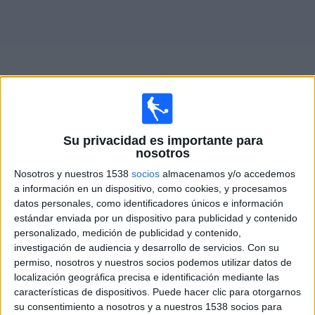
Widget
Su privacidad es importante para
nosotros
Nosotros y nuestros 1538
socios
almacenamos y/o accedemos
a información en un dispositivo, como cookies, y procesamos
datos personales, como identificadores únicos e información
WOSTI: Información del deporte en
estándar enviada por un dispositivo para publicidad y contenido
televisión a nivel Internacional.
personalizado, medición de publicidad y contenido,
investigación de audiencia y desarrollo de servicios.
Con su
permiso, nosotros y nuestros socios podemos utilizar datos de
localización geográfica precisa e identificación mediante las
por
Wosti
-
10/01/2024 16:01
características de dispositivos. Puede hacer clic para otorgarnos
su consentimiento a nosotros y a nuestros 1538 socios para
WOSTI
, es una empresa líder en información