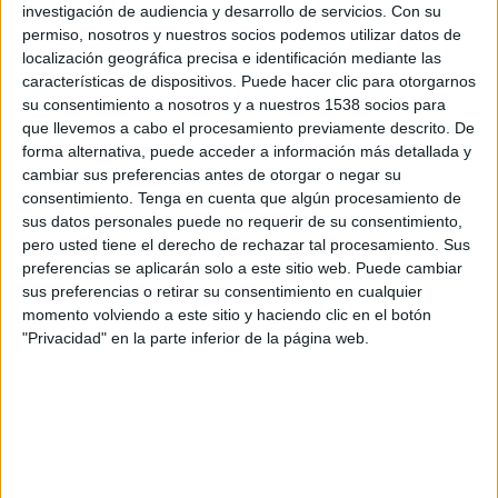
Al Seeb
investigación de audiencia y desarrollo de servicios.
Con su
permiso, nosotros y nuestros socios podemos utilizar datos de
DAZN App Gratis (Ver gratis)
FIFA+
localización geográfica precisa e identificación mediante las
características de dispositivos. Puede hacer clic para otorgarnos
Viernes, 02-01-2026
su consentimiento a nosotros y a nuestros 1538 socios para
que llevemos a cabo el procesamiento previamente descrito. De
10:50
Sultan Cup
forma alternativa, puede acceder a información más detallada y
cambiar sus preferencias antes de otorgar o negar su
Al Seeb
consentimiento.
Tenga en cuenta que algún procesamiento de
Saham Club
sus datos personales puede no requerir de su consentimiento,
DAZN App Gratis (Ver gratis)
FIFA+
pero usted tiene el derecho de rechazar tal procesamiento. Sus
preferencias se aplicarán solo a este sitio web. Puede cambiar
Viernes, 26-12-2025
sus preferencias o retirar su consentimiento en cualquier
momento volviendo a este sitio y haciendo clic en el botón
07:45
Sultan Cup
"Privacidad" en la parte inferior de la página web.
Muscat Club
Saham Club
DAZN App Gratis (Ver gratis)
FIFA+
Más días