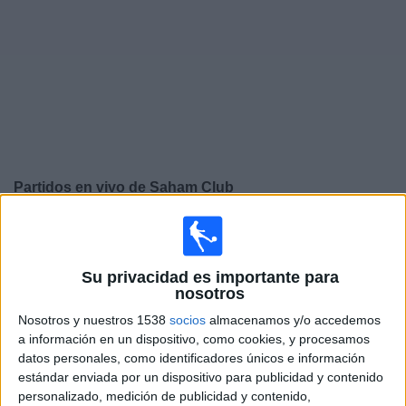
Widget
Partidos en vivo de
Saham Club
×
Saham Club: Actualmente no hay ningún partido en vivo
por TV. Puedes consultar el historial de partidos
emitidos anteriormente.
Su privacidad es importante para
nosotros
Nosotros y nuestros 1538
socios
almacenamos y/o accedemos
Lunes, 12-01-2026
a información en un dispositivo, como cookies, y procesamos
11:00
Sultan Cup
datos personales, como identificadores únicos e información
estándar enviada por un dispositivo para publicidad y contenido
Saham Club
personalizado, medición de publicidad y contenido,