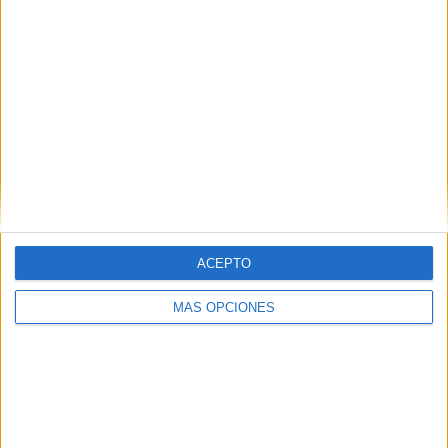
COMPETICIONES
VS Al Seeb
RIVALES
RANKING POR EQUIPOS
Al Seeb
4 (57,14%)
Al Nahda
2 (28,57%)
Muscat Club
1 (14,29%)
Ver ranking completo
RANKING POR COMPETICIONES
Sultan Cup
7 (100%)
ACEPTO
Ver ranking completo
MÁS OPCIONES
Nº DE PARTIDOS POR DÍA DE LA SEMANA
LUNES
MARTES
MIÉRCOLES
JUEVES
VIERNES
1
1
-
1
3