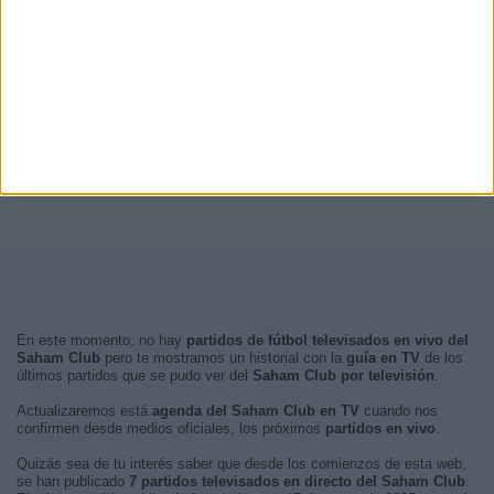
En este momento, no hay
partidos de fútbol televisados en vivo del
Saham Club
pero te mostramos un historial con la
guía en TV
de los
últimos partidos que se pudo ver del
Saham Club por televisión
.
Actualizaremos está
agenda del Saham Club en TV
cuando nos
confirmen desde medios oficiales, los próximos
partidos en vivo
.
Quizás sea de tu interés saber que desde los comienzos de esta web,
se han publicado
7 partidos televisados en directo del Saham Club
.