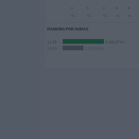
-
-
-
-
-
- %
- %
- %
- %
- %
RANKING POR HORAS
12:45
4 (66,67%)
15:00
2 (33,33%)