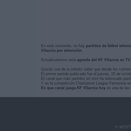
En este momento, no hay
partidos de fútbol televi
Vllaznia por televisión
.
Actualizaremos está
agenda del KF Vllaznia en TV
Quizás sea de tu interés saber que desde los comie
El primer partido publicado fue el jueves, 20 de octu
El canal que más partidos en vivo ha televisado pa
Y es la competición Champions League Femenina en la
En que canal juega KF Vllaznia hoy
es una de las 
© WOSTI