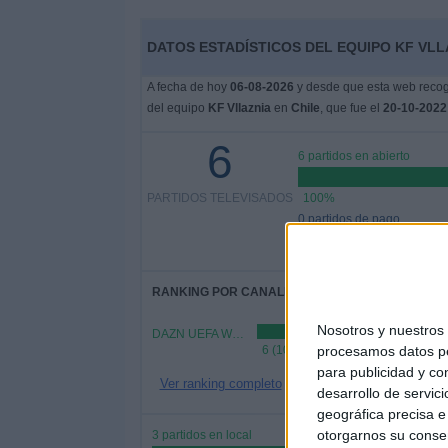
DATOS ESTADÍSTICOS DEL EQUIPO KF VLLA
A fecha de hoy
06-08-2026
y desde que esta web recoge
del equipo
KF Vllaznia
en
Chile
, que fue el
20-10-2022
6
6 partidos en abierto
PARTIDOS TELEVISADOS
100%
0 partidos de pago
0%
RANKING POR CANALES
Nosotros y nuestro
DAZN UEFA Women's Champions League Youtube
6 (100%)
procesamos datos per
para publicidad y co
Ver ranking completo
desarrollo de servici
geográfica precisa e 
otorgarnos su conse
3 partidos en local