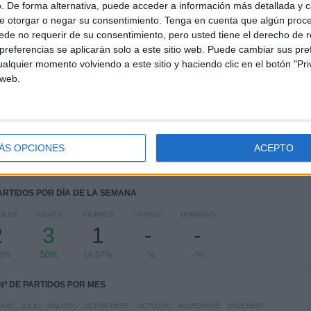
. De forma alternativa, puede acceder a información más detallada y 
1
2
3
e otorgar o negar su consentimiento.
Tenga en cuenta que algún proc
de no requerir de su consentimiento, pero usted tiene el derecho de r
COMPETICIONES
VS Chelsea
RIVALES
Femenino
referencias se aplicarán solo a este sitio web. Puede cambiar sus pref
alquier momento volviendo a este sitio y haciendo clic en el botón "Pri
RANKING POR COMPETICIONES
 web.
Champions League Femenina
6 (100%)
Ver ranking completo
ÁS OPCIONES
ACEPTO
PARTIDOS POR DÍA DE LA SEMANA
OLES
JUEVES
VIERNES
SÁBADO
DOMINGO
2
3
1
-
-
33%
50%
16,67%
- %
- %
Nº DE PARTIDOS POR MES
UNIO
JULIO
AGOSTO
SEPTIEMBRE
OCTUBRE
NOVIEMBRE
DICIEMBRE