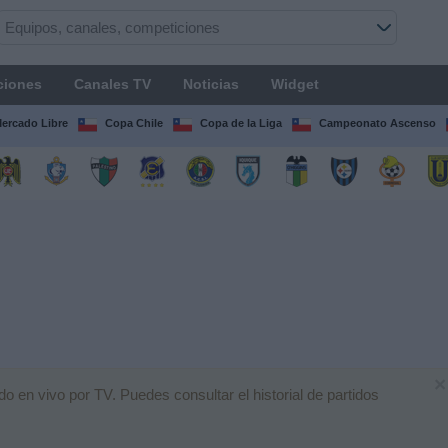
ciones
Canales TV
Noticias
Widget
Mercado Libre
Copa Chile
Copa de la Liga
Campeonato Ascenso
×
o en vivo por TV. Puedes consultar el historial de partidos