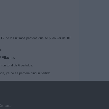
 TV
de los últimos partidos que se pudo ver del
KF
o
.
F Vllaznia
.
un total de 6 partidos.
.
da, ya no se perderá ningún partido.
Contacto