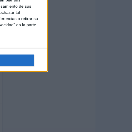
esamiento de sus
echazar tal
erencias o retirar su
vacidad" en la parte