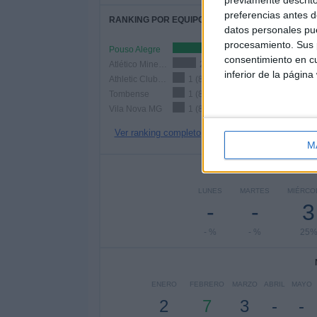
preferencias antes d
RANKING POR EQUIPOS
datos personales pue
procesamiento. Sus p
Pouso Alegre
3 (25%)
consentimiento en cu
Atlético Mineiro
2 (16,67%)
inferior de la página
Athletic Club MG
1 (8,33%)
Tombense
1 (8,33%)
Vila Nova MG
1 (8,33%)
Ver ranking completo
M
Nº DE 
LUNES
MARTES
MIÉRCO
-
-
3
- %
- %
25
ENERO
FEBRERO
MARZO
ABRIL
MAYO
2
7
3
-
-