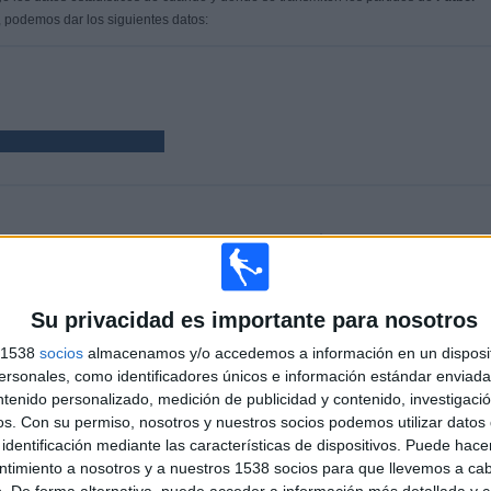
, podemos dar los siguientes datos:
PARTIDOS
DÍAS
TOTAL
12
915
2
CONSECUTIVOS
SIN PARTIDO
CANALES TV
Su privacidad es importante para nosotros
DE PAGO
GRATUÍTO
s 1538
socios
almacenamos y/o accedemos a información en un disposit
sonales, como identificadores únicos e información estándar enviada 
ntenido personalizado, medición de publicidad y contenido, investigaci
TOTAL
MÁXIMO
TOTAL
1
3
9
os.
Con su permiso, nosotros y nuestros socios podemos utilizar datos 
identificación mediante las características de dispositivos. Puede hacer
COMPETICIONES
VS Pouso
RIVALES
ntimiento a nosotros y a nuestros 1538 socios para que llevemos a ca
Alegre
. De forma alternativa, puede acceder a información más detallada y 