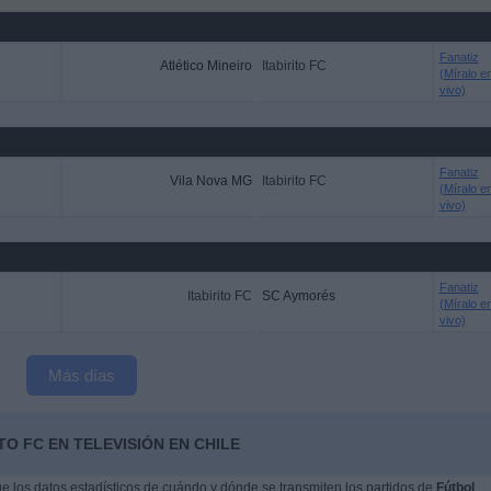
Fanatiz
Atlético Mineiro
Itabirito FC
(Míralo e
vivo)
Fanatiz
Vila Nova MG
Itabirito FC
(Míralo e
vivo)
Fanatiz
Itabirito FC
SC Aymorés
(Míralo e
vivo)
Más días
TO FC EN TELEVISIÓN EN CHILE
 los datos estadísticos de cuándo y dónde se transmiten los partidos de
Fútbol