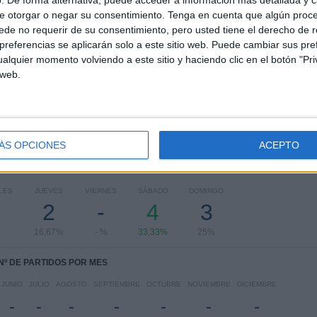
e otorgar o negar su consentimiento.
Tenga en cuenta que algún proc
RANKING POR COMPETICIONES
de no requerir de su consentimiento, pero usted tiene el derecho de r
referencias se aplicarán solo a este sitio web. Puede cambiar sus pref
Campeonato Mineiro
12 (100%)
alquier momento volviendo a este sitio y haciendo clic en el botón "Pri
Ver ranking completo
 web.
ÁS OPCIONES
ACEPTO
PARTIDOS POR DÍA DE LA SEMANA
LES
JUEVES
VIERNES
SÁBADO
DOMINGO
2
-
4
3
%
16,67%
- %
33,33%
25%
Nº DE PARTIDOS POR MES
JUNIO
JULIO
AGOSTO
SEPTIEMBRE
OCTUBRE
NOVIEMBRE
DICIEMBRE
-
-
-
-
-
-
-