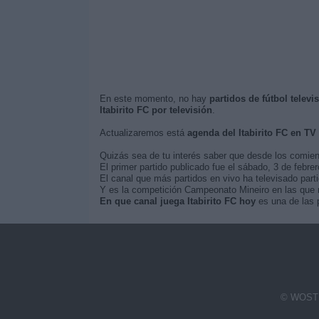
En este momento, no hay
partidos de fútbol televi
Itabirito FC por televisión
.
Actualizaremos está
agenda del Itabirito FC en TV
Quizás sea de tu interés saber que desde los comie
El primer partido publicado fue el sábado, 3 de febre
El canal que más partidos en vivo ha televisado partid
Y es la competición Campeonato Mineiro en las que má
En que canal juega Itabirito FC hoy
es una de las 
© WOSTI