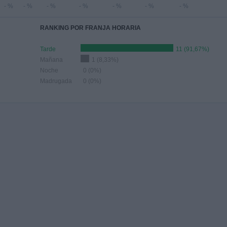
- %
- %
- %
- %
- %
- %
- %
RANKING POR FRANJA HORARIA
Tarde
11 (91,67%)
Mañana
1 (8,33%)
Noche
0 (0%)
Madrugada
0 (0%)