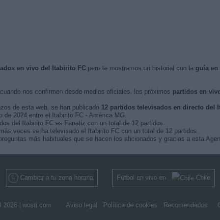
sados en vivo del Itabirito FC
pero te mostramos un historial con la
guía en
cuando nos confirmen desde medios oficiales, los próximos
partidos en viv
nzos de esta web, se han publicado
12 partidos televisados en directo del I
ro de 2024 entre el Itabirito FC - América MG.
os del Itabirito FC es Fanatiz con un total de 12 partidos.
s veces se ha televisado el Itabirito FC con un total de 12 partidos.
preguntas más habituales que se hacen los aficionados y gracias a esta Agend
Cambiar a tu zona horaria
Fútbol en vivo en
Chile
 2026 |
wosti.com
Aviso legal
Política de cookies
Recomendados