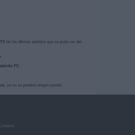
 TV
de los últimos partidos que se pudo ver del
o
.
tabirito FC
.
a, ya no se perderá ningún partido.
Contacto