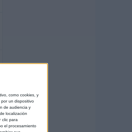
ivo, como cookies, y
por un dispositivo
ón de audiencia y
de localización
 clic para
bo el procesamiento
cambiar sus