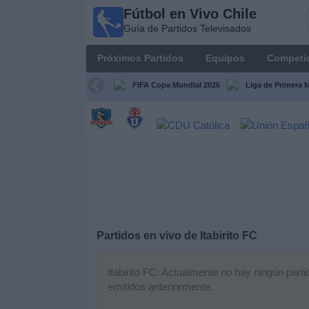
Fútbol en Vivo Chile
Fútbol
Guía de Partidos Televisados
en Vivo
Chile
Próximos Partidos
Equipos
Competi
Guía de
Partidos
FIFA Copa Mundial 2026
Liga de Primera 
Televisados
Próximos
Partidos
Equipos
Competiciones
Partidos en vivo de
Itabirito FC
Canales
TV
Itabirito FC: Actualmente no hay ningún parti
emitidos anteriormente.
Noticias