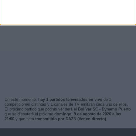
En este momento,
hay 1 partidos televisados en vivo
de 1
competiciones distintas y 1 canales de TV emitirán cada uno de ellos.
El próximo partido que podrás ver será el
Bolívar SC - Dynamo Puerto
que se disputará el próximo
domingo, 9 de agosto de 2026 a las
21:00
y que será
transmitido por DAZN (Ver en directo)
.