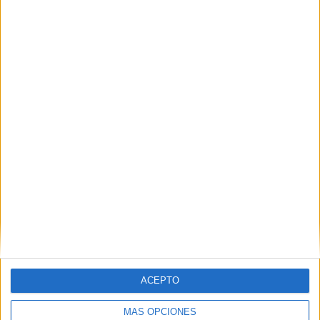
RANKING POR EQUIPOS
Marítimo de La Guaira
8 (19,51%)
Bolívar SC
6 (14,63%)
Mineros Guayana
6 (14,63%)
Monagas SC B
5 (12,2%)
Angostura FC
4 (9,76%)
Ver ranking completo
RANKING POR COMPETICIONES
Liga Futve 2
41 (100%)
Ver ranking completo
Nº DE PARTIDOS POR DÍA DE LA SEMANA
ACEPTO
LUNES
MARTES
MIÉRCOLES
JUEVES
VIERNES
-
-
3
1
6
MÁS OPCIONES