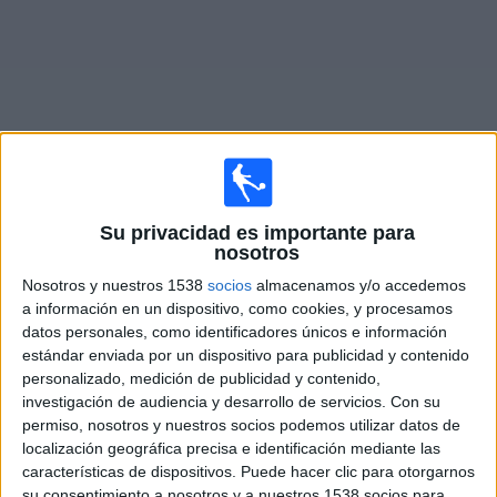
Widget
Partidos en vivo de
Dynamo Puerto
Su privacidad es importante para
nosotros
Domingo, 09-08-2026
Nosotros y nuestros 1538
socios
almacenamos y/o accedemos
a información en un dispositivo, como cookies, y procesamos
15:00
Liga Futve 2
datos personales, como identificadores únicos e información
estándar enviada por un dispositivo para publicidad y contenido
Bolívar SC
personalizado, medición de publicidad y contenido,
Dynamo Puerto
investigación de audiencia y desarrollo de servicios.
Con su
DAZN (Ver en directo)
permiso, nosotros y nuestros socios podemos utilizar datos de
localización geográfica precisa e identificación mediante las
características de dispositivos. Puede hacer clic para otorgarnos
DATOS ESTADÍSTICOS DEL EQUIPO DYNAMO PUERTO EN
su consentimiento a nosotros y a nuestros 1538 socios para