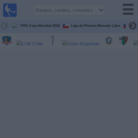
Fútbol
en Vivo
Chile
FIFA Copa Mundial 2026
Liga de Primera Mercado Libre
Cop
Guía de
Partidos
Televisados
Próximos
Partidos
Equipos
Competiciones
Canales
TV
Noticias