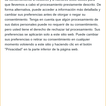
TELEVISIÓN EN CHILE
que llevemos a cabo el procesamiento previamente descrito. De
forma alternativa, puede acceder a información más detallada y
A fecha de hoy
07-08-2026
y desde que esta web recoge los datos
cambiar sus preferencias antes de otorgar o negar su
estadísticos de cuándo y dónde se transmiten los partidos de
Fútbol
del
consentimiento.
Tenga en cuenta que algún procesamiento de
equipo
Dynamo Puerto
en
Chile
, que fue el
09-10-2024
, podemos dar los
sus datos personales puede no requerir de su consentimiento,
siguientes datos:
pero usted tiene el derecho de rechazar tal procesamiento. Sus
preferencias se aplicarán solo a este sitio web. Puede cambiar
41
sus preferencias o retirar su consentimiento en cualquier
momento volviendo a este sitio y haciendo clic en el botón
PARTIDOS TELEVISADOS
"Privacidad" en la parte inferior de la página web.
39 partidos en abierto
95,12%
2 partidos de pago
4,88%
ÚLTIMO PARTIDO EN ABIERTO
Deportivo Miranda - Dynamo Puerto
24-05-2026 Liga Futve 2 por DAZN App Gratis, FIFA+, DAZN
RANKING POR CANALES