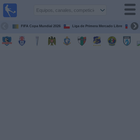
Fútbol
en Vivo
Chile
FIFA Copa Mundial 2026
Liga de Primera Mercado Libre
Cop
Guía de
Partidos
Televisados
Próximos
Partidos
Equipos
Competiciones
Canales
TV
Noticias