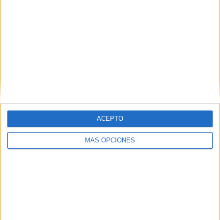
Audax ItalianoFemenino
1 (7,69%)
U de Chile Femenino
1 (7,69%)
Ver ranking completo
RANKING POR COMPETICIONES
Campeonato Femenino SQM
13 (100%)
Ver ranking completo
ACEPTO
Nº DE PARTIDOS POR DÍA DE LA SEMANA
MÁS OPCIONES
LUNES
MARTES
MIÉRCOLES
JUEVES
VIERNES
-
-
1
1
-
- %
- %
7,69%
7,69%
- %
SÁBADO
DOMINGO
5
6
38,46%
46,15%