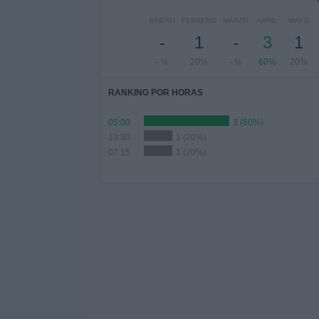
ENERO
FEBRERO
MARZO
ABRIL
MAYO
-
1
-
3
1
- %
20%
- %
60%
20%
RANKING POR HORAS
05:00
3 (60%)
13:30
1 (20%)
07:15
1 (20%)