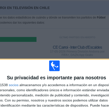
OI EN TELEVISIÓN EN CHILE
 los datos estadísticos de cuándo y dónde se transmiten los partidos de
Fútbol
 podemos dar los siguientes datos:
ÚLTIMO PARTIDO EN ABIERTO
CE Carroi - Inter Club d'Escaldes
17-05-2026 Primera División Andorra por
FIFA+, DAZN App Gratis
PARTIDOS
DÍAS
TOTAL
0
83
2
Su privacidad es importante para nosotros
s 1538
socios
almacenamos y/o accedemos a información en un disposit
CONSECUTIVOS
SIN PARTIDO
CANALES TV
DE PAGO
GRATUÍTO
sonales, como identificadores únicos e información estándar enviada 
ntenido personalizado, medición de publicidad y contenido, investigaci
os.
Con su permiso, nosotros y nuestros socios podemos utilizar datos 
identificación mediante las características de dispositivos. Puede hacer
TOTAL
MÁXIMO
TOTAL