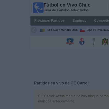
Fútbol en Vivo Chile
Fútbol
Guía de Partidos Televisados
en Vivo
Chile
Próximos Partidos
Equipos
Competi
Guía de
Partidos
FIFA Copa Mundial 2026
Liga de Primera 
Televisados
Próximos
Partidos
Equipos
Competiciones
Partidos en vivo de
CE Carroi
Canales
TV
CE Carroi: Actualmente no hay ningún partido 
emitidos anteriormente.
Noticias