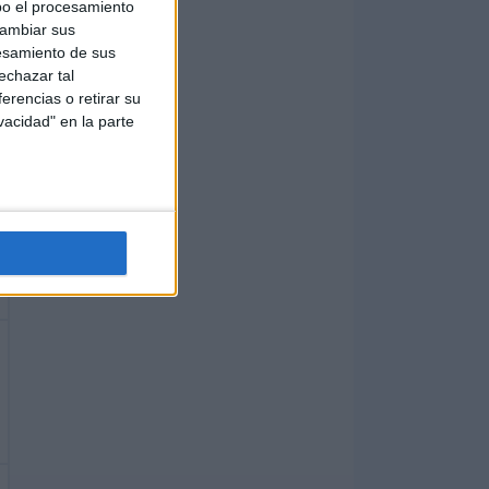
bo el procesamiento
cambiar sus
esamiento de sus
echazar tal
erencias o retirar su
vacidad" en la parte