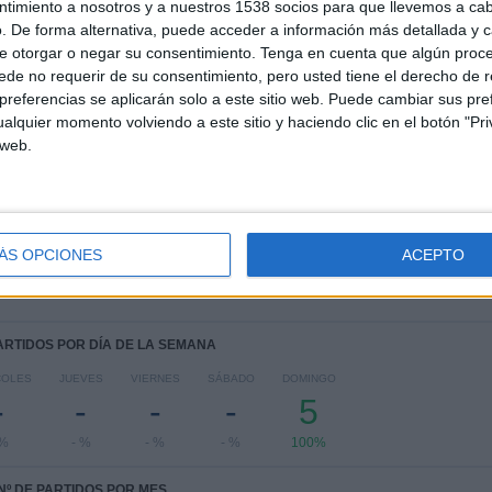
ntimiento a nosotros y a nuestros 1538 socios para que llevemos a ca
1
1
5
. De forma alternativa, puede acceder a información más detallada y 
e otorgar o negar su consentimiento.
Tenga en cuenta que algún proc
COMPETICIONES
VS Penya
RIVALES
Encarnada
de no requerir de su consentimiento, pero usted tiene el derecho de r
referencias se aplicarán solo a este sitio web. Puede cambiar sus pref
RANKING POR COMPETICIONES
alquier momento volviendo a este sitio y haciendo clic en el botón "Pri
 web.
Primera División Andorra
5 (100%)
Ver ranking completo
ÁS OPCIONES
ACEPTO
PARTIDOS POR DÍA DE LA SEMANA
COLES
JUEVES
VIERNES
SÁBADO
DOMINGO
-
-
-
-
5
 %
- %
- %
- %
100%
Nº DE PARTIDOS POR MES