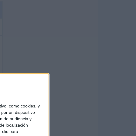
ivo, como cookies, y
por un dispositivo
ón de audiencia y
de localización
 clic para