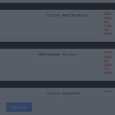
FIFA+
CE Carroi
Inter Club d'Escaldes
DAZN
App
Gratis
(Ver
gratis)
FIFA+
Atlètic Escaldes
CE Carroi
DAZN
App
Gratis
(Ver
gratis)
FIFA+
CE Carroi
Ranger's FC
Más días