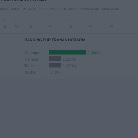
JUNIO
JULIO
AGOSTO
SEPTIEMBRE
OCTUBRE
NOVIEMBRE
DICIEMBRE
-
-
-
-
-
-
-
- %
- %
- %
- %
- %
- %
- %
RANKING POR FRANJA HORARIA
Madrugada
3 (60%)
Mañana
1 (20%)
Tarde
1 (20%)
Noche
0 (0%)