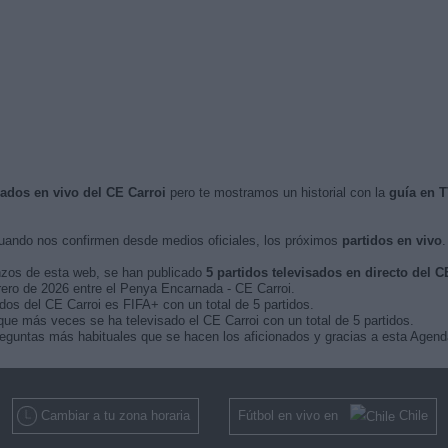
sados en vivo del CE Carroi
pero te mostramos un historial con la
guía en 
ando nos confirmen desde medios oficiales, los próximos
partidos en vivo
.
nzos de esta web, se han publicado
5 partidos televisados en directo del C
brero de 2026 entre el Penya Encarnada - CE Carroi.
dos del CE Carroi es FIFA+ con un total de 5 partidos.
que más veces se ha televisado el CE Carroi con un total de 5 partidos.
eguntas más habituales que se hacen los aficionados y gracias a esta Agenda
Cambiar a tu zona horaria
Fútbol en vivo en
Chile