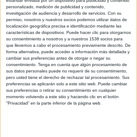
estándar enviada por un dispositivo para publicidad y contenido
Granada
personalizado, medición de publicidad y contenido,
Disney+ Premium
investigación de audiencia y desarrollo de servicios.
Con su
permiso, nosotros y nuestros socios podemos utilizar datos de
Domingo, 22-03-2026
localización geográfica precisa e identificación mediante las
características de dispositivos. Puede hacer clic para otorgarnos
11:00
CONCACAF Women's U17
su consentimiento a nosotros y a nuestros 1538 socios para
que llevemos a cabo el procesamiento previamente descrito. De
Haití
forma alternativa, puede acceder a información más detallada y
Bermudas
cambiar sus preferencias antes de otorgar o negar su
Disney+ Premium
consentimiento.
Tenga en cuenta que algún procesamiento de
sus datos personales puede no requerir de su consentimiento,
pero usted tiene el derecho de rechazar tal procesamiento. Sus
Jueves, 19-03-2026
preferencias se aplicarán solo a este sitio web. Puede cambiar
16:06
CONCACAF Women's U17
sus preferencias o retirar su consentimiento en cualquier
momento volviendo a este sitio y haciendo clic en el botón
Bermudas
"Privacidad" en la parte inferior de la página web.
Puerto Rico
Disney+ Premium
Más días