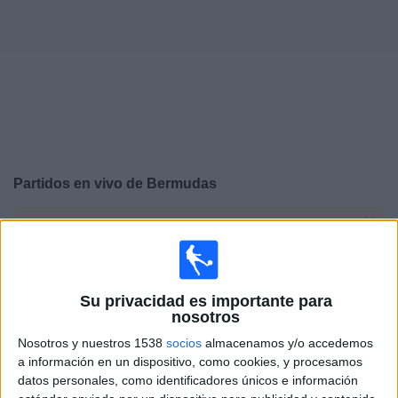
Widget
Partidos en vivo de
Bermudas
×
Bermudas: Actualmente no hay ningún partido en vivo
por TV. Puedes consultar el historial de partidos
emitidos anteriormente.
Su privacidad es importante para
nosotros
Sábado, 18-04-2026
Nosotros y nuestros 1538
socios
almacenamos y/o accedemos
18:00
CONCACAF Women's Championship
a información en un dispositivo, como cookies, y procesamos
datos personales, como identificadores únicos e información
Bermudas