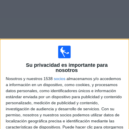
Widget
Partidos en vivo de
Al Minaa SC
Su privacidad es importante para
nosotros
×
Al Minaa SC: Actualmente no hay ningún partido en vivo
Nosotros y nuestros 1538
socios
almacenamos y/o accedemos
por TV. Puedes consultar el historial de partidos
a información en un dispositivo, como cookies, y procesamos
emitidos anteriormente.
datos personales, como identificadores únicos e información
estándar enviada por un dispositivo para publicidad y contenido
personalizado, medición de publicidad y contenido,
Jueves, 17-04-2025
investigación de audiencia y desarrollo de servicios.
Con su
12:30
Iraqi Premier League
permiso, nosotros y nuestros socios podemos utilizar datos de
localización geográfica precisa e identificación mediante las
Al Minaa SC
características de dispositivos. Puede hacer clic para otorgarnos