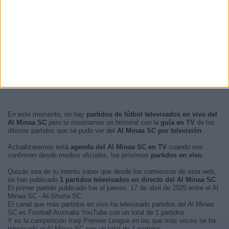
En este momento, no hay
partidos de fútbol televisados en vivo del
Al Minaa SC
pero te mostramos un historial con la
guía en TV
de los
últimos partidos que se pudo ver del
Al Minaa SC por televisión
.
Actualizaremos está
agenda del Al Minaa SC en TV
cuando nos
confirmen desde medios oficiales, los próximos
partidos en vivo
.
Quizás sea de tu interés saber que desde los comienzos de esta web,
se han publicado
1 partidos televisados en directo del Al Minaa SC
.
El primer partido publicado fue el jueves, 17 de abril de 2025 entre el Al
Minaa SC - Al-Shorta SC.
El canal que más partidos en vivo ha televisado partidos del Al Minaa
SC es Football Australia YouTube con un total de 1 partidos.
Y es la competición Iraqi Premier League en las que más veces se ha
televisado el Al Minaa SC con un total de 1 partidos.