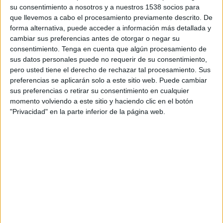
Al-Shorta SC
su consentimiento a nosotros y a nuestros 1538 socios para
Football Australia YouTube
que llevemos a cabo el procesamiento previamente descrito. De
forma alternativa, puede acceder a información más detallada y
cambiar sus preferencias antes de otorgar o negar su
DATOS ESTADÍSTICOS DEL EQUIPO AL MINAA SC EN
consentimiento.
Tenga en cuenta que algún procesamiento de
TELEVISIÓN EN CHILE
sus datos personales puede no requerir de su consentimiento,
pero usted tiene el derecho de rechazar tal procesamiento. Sus
A fecha de hoy
06-08-2026
y desde que esta web recoge los datos
preferencias se aplicarán solo a este sitio web. Puede cambiar
estadísticos de cuándo y dónde se transmiten los partidos de
Fútbol
del
sus preferencias o retirar su consentimiento en cualquier
equipo
Al Minaa SC
en
Chile
, que fue el
17-04-2025
, podemos dar los
momento volviendo a este sitio y haciendo clic en el botón
siguientes datos:
"Privacidad" en la parte inferior de la página web.
1
PARTIDOS TELEVISADOS
1 partidos en abierto
100%
0 partidos de pago
0%
ÚLTIMO PARTIDO EN ABIERTO