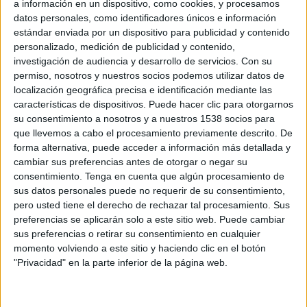
a información en un dispositivo, como cookies, y procesamos
Larne Ladies FC
datos personales, como identificadores únicos e información
DAZN (Ver en directo)
estándar enviada por un dispositivo para publicidad y contenido
personalizado, medición de publicidad y contenido,
Viernes, 12-06-2026
investigación de audiencia y desarrollo de servicios.
Con su
permiso, nosotros y nuestros socios podemos utilizar datos de
15:00
Women's Premiership
localización geográfica precisa e identificación mediante las
características de dispositivos. Puede hacer clic para otorgarnos
Cliftonville Women
su consentimiento a nosotros y a nuestros 1538 socios para
Glentoran Women
que llevemos a cabo el procesamiento previamente descrito. De
DAZN (Ver en directo)
forma alternativa, puede acceder a información más detallada y
cambiar sus preferencias antes de otorgar o negar su
consentimiento.
Tenga en cuenta que algún procesamiento de
Viernes, 15-05-2026
sus datos personales puede no requerir de su consentimiento,
15:00
Women's Premiership
pero usted tiene el derecho de rechazar tal procesamiento. Sus
preferencias se aplicarán solo a este sitio web. Puede cambiar
Crusaders Women
sus preferencias o retirar su consentimiento en cualquier
Cliftonville Women
momento volviendo a este sitio y haciendo clic en el botón
"Privacidad" en la parte inferior de la página web.
DAZN (Ver en directo)
DATOS ESTADÍSTICOS DE WOMEN'S PREMIERSHIP EN