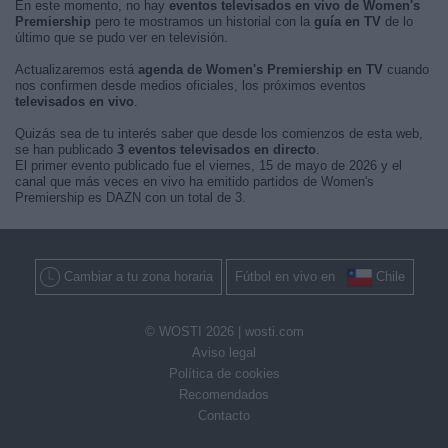
En este momento, no hay
eventos televisados en vivo de Women's
Premiership
pero te mostramos un historial con la
guía en TV
de lo
último que se pudo ver en televisión.
Actualizaremos está
agenda de Women's Premiership en TV
cuando
nos confirmen desde medios oficiales, los próximos eventos
televisados en vivo
.
Quizás sea de tu interés saber que desde los comienzos de esta web,
se han publicado
3 eventos televisados en directo
.
El primer evento publicado fue el viernes, 15 de mayo de 2026 y el
canal que más veces en vivo ha emitido partidos de Women's
Premiership es DAZN con un total de 3.
Cambiar a tu zona horaria
Fútbol en vivo en
Chile
© WOSTI 2026 |
wosti.com
Aviso legal
Política de cookies
Recomendados
Contacto