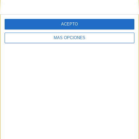
Ver ranking completo
ACEPTO
Ranking equipos por nº de partidos Local
MÁS OPCIONES
Crusaders Women
1 (33,33%)
Cliftonville Women
1 (33,33%)
Derry City Women
1 (33,33%)
Ver ranking completo
Ranking equipos por nº de partidos Visitante
Cliftonville Women
1 (33,33%)
Glentoran Women
1 (33,33%)
Larne Ladies FC
1 (33,33%)
Ver ranking completo
Nº DE PARTIDOS POR DÍA DE LA SEMANA