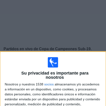
Widget
Partidos en vivo de Copa de Campeones Sub-19.
Fútbol hoy
×
Copa de Campeones Sub-19: Actualmente no hay
ningún partido en vivo por TV. Puedes consultar el
Su privacidad es importante para
historial de partidos emitidos anteriormente.
nosotros
Nosotros y nuestros 1538
socios
almacenamos y/o accedemos
a información en un dispositivo, como cookies, y procesamos
Viernes, 31-01-2020
datos personales, como identificadores únicos e información
16:00
Copa de Campeones Sub-19
estándar enviada por un dispositivo para publicidad y contenido
personalizado, medición de publicidad y contenido,