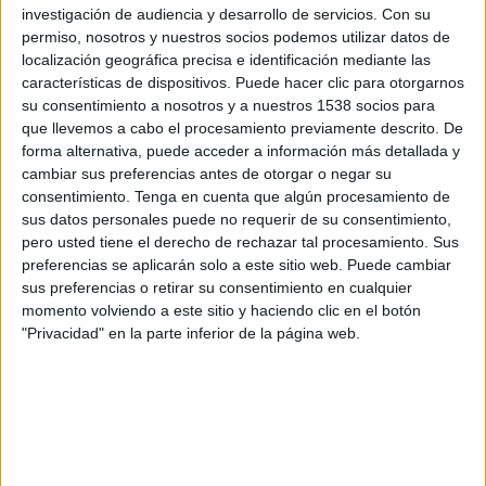
Colo Colo Academy
investigación de audiencia y desarrollo de servicios.
Con su
Huachipato Academy
permiso, nosotros y nuestros socios podemos utilizar datos de
localización geográfica precisa e identificación mediante las
CDO Premium
características de dispositivos. Puede hacer clic para otorgarnos
su consentimiento a nosotros y a nuestros 1538 socios para
que llevemos a cabo el procesamiento previamente descrito. De
DATOS ESTADÍSTICOS DE COPA DE CAMPEONES SUB-19
forma alternativa, puede acceder a información más detallada y
EN TELEVISIÓN EN CHILE
cambiar sus preferencias antes de otorgar o negar su
consentimiento.
Tenga en cuenta que algún procesamiento de
A fecha de hoy
06-08-2026
y desde que esta web recoge los datos
sus datos personales puede no requerir de su consentimiento,
estadísticos de cuándo y dónde se televisan los partidos de
Fútbol
de la
pero usted tiene el derecho de rechazar tal procesamiento. Sus
competición
Copa de Campeones Sub-19
en
Chile
, que fue el
31-01-
preferencias se aplicarán solo a este sitio web. Puede cambiar
2020
, podemos dar los siguientes datos:
sus preferencias o retirar su consentimiento en cualquier
1
momento volviendo a este sitio y haciendo clic en el botón
"Privacidad" en la parte inferior de la página web.
PARTIDOS TELEVISADOS
0 partidos en abierto
0%
1 partidos de pago
100%