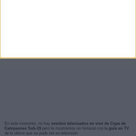
En este momento, no hay
eventos televisados en vivo de Copa de
Campeones Sub-19
pero te mostramos un historial con la
guía en TV
de lo último que se pudo ver en televisión.